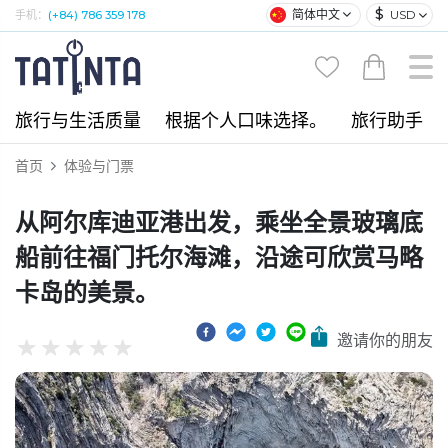
$
简体中文
USD
手机：
(+84) 786 359 178
旅行与生活质量
根据个人口味选择。
旅行助手
首页
体验与门票
从阿尔库迪亚港出发，乘坐全景玻璃底
船前往福门托尔海滩，沿途可欣赏马略
卡岛的美景。
邀请你的朋友