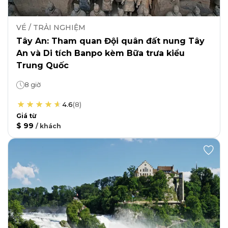
VÉ / TRẢI NGHIỆM
Tây An: Tham quan Đội quân đất nung Tây
An và Di tích Banpo kèm Bữa trưa kiểu
Trung Quốc
8 giờ
4.6
(
8
)
Giá từ
$ 99
/
khách