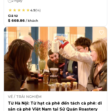
2 ngày
4.9
(
14
)
Giá từ
$ 668.86
/
khách
VÉ / TRẢI NGHIỆM
Từ Hà Nội: Từ hạt cà phê đến tách cà phê: di
sản cà phê Việt Nam tại Sử Quán Roastery