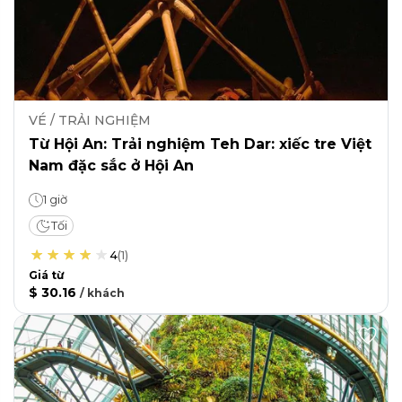
VÉ / TRẢI NGHIỆM
Từ Hội An: Trải nghiệm Teh Dar: xiếc tre Việt
Nam đặc sắc ở Hội An
1 giờ
Tối
4
(
1
)
Giá từ
$ 30.16
/
khách