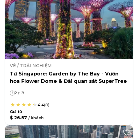
VÉ / TRẢI NGHIỆM
Từ Singapore: Garden by The Bay - Vườn
hoa Flower Dome & Đài quan sát SuperTree
2 giờ
4.4
(
8
)
Giá từ
$ 26.57
/
khách