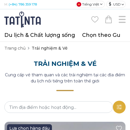
$
Tiếng Việt
USD
M:
(+84) 786 359 178
Du lịch & Chất lượng sống
Chọn theo Gu
T
Trang chủ
Trải nghiệm & Vé
TRẢI NGHIỆM & VÉ
Cung cấp vé tham quan và các trải nghiệm tại các địa điểm
du lịch nổi tiếng trên toàn thế giới
Lựa chọn hàng đầu