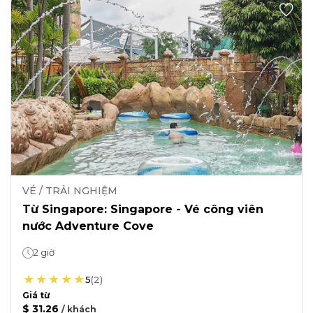
VÉ / TRẢI NGHIỆM
Từ Singapore: Singapore - Vé công viên
nước Adventure Cove
2 giờ
5
(
2
)
Giá từ
$ 31.26
/
khách