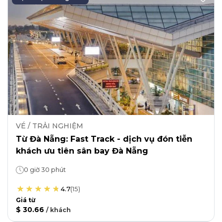
VÉ / TRẢI NGHIỆM
Từ Đà Nẵng: Fast Track - dịch vụ đón tiễn
khách ưu tiên sân bay Đà Nẵng
0 giờ 30 phút
4.7
(
15
)
Giá từ
$ 30.66
/
khách