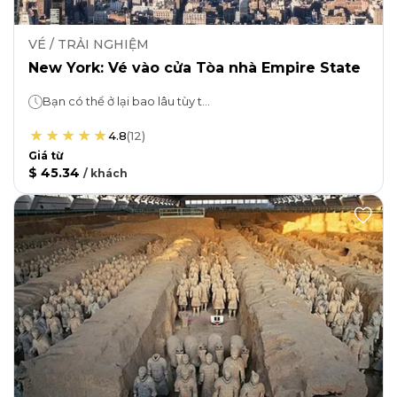
VÉ / TRẢI NGHIỆM
New York: Vé vào cửa Tòa nhà Empire State
Bạn có thể ở lại bao lâu tùy thích!
4.8
(
12
)
Giá từ
$ 45.34
/
khách