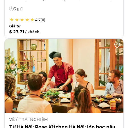
3 giờ
4.7
(
11
)
Giá từ
$ 27.71
/
khách
VÉ / TRẢI NGHIỆM
Từ Hà Nội: Rose Kitchen Hà Nội: lớp học nấu