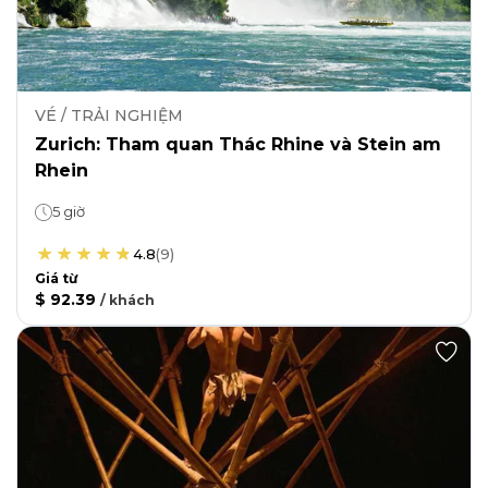
VÉ / TRẢI NGHIỆM
Zurich: Tham quan Thác Rhine và Stein am
Rhein
5 giờ
4.8
(
9
)
Giá từ
$ 92.39
/
khách