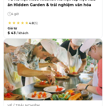
ăn Hidden Garden & trải nghiệm văn hóa
4 giờ
4.8
(
5
)
Giá từ
$ 43
/
khách
VÉ / TRẢI NGHIỆM