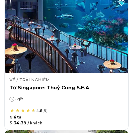
VÉ / TRẢI NGHIỆM
Từ Singapore: Thuỷ Cung S.E.A
2 giờ
4.6
(
9
)
Giá từ
$ 34.39
/
khách