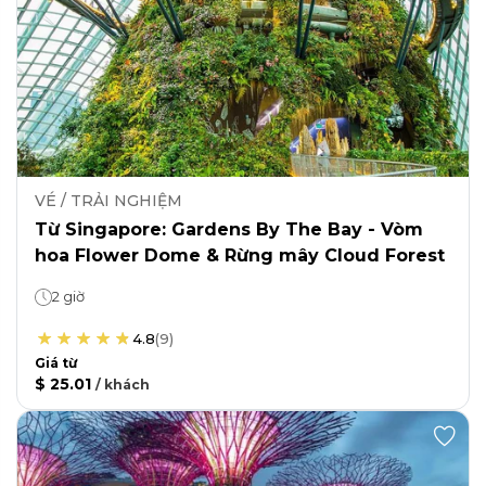
VÉ / TRẢI NGHIỆM
Từ Singapore: Gardens By The Bay - Vòm
hoa Flower Dome & Rừng mây Cloud Forest
2 giờ
4.8
(
9
)
Giá từ
$ 25.01
/
khách