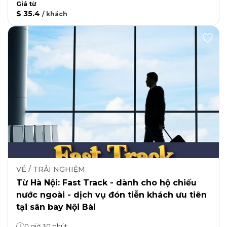
Giá từ
$ 35.4
/
khách
VÉ / TRẢI NGHIỆM
Từ Hà Nội: Fast Track - dành cho hộ chiếu
nước ngoài - dịch vụ đón tiễn khách ưu tiên
tại sân bay Nội Bài
0 giờ 30 phút