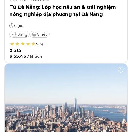
Từ Đà Nẵng: Lớp học nấu ăn & trải nghiệm
nông nghiệp địa phương tại Đà Nẵng
6 giờ
Sáng
Chiều
5
(
3
)
Giá từ
$ 55.46
/
khách