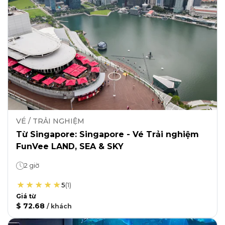
VÉ / TRẢI NGHIỆM
Từ Singapore: Singapore - Vé Trải nghiệm
FunVee LAND, SEA & SKY
2 giờ
5
(
1
)
Giá từ
$ 72.68
/
khách