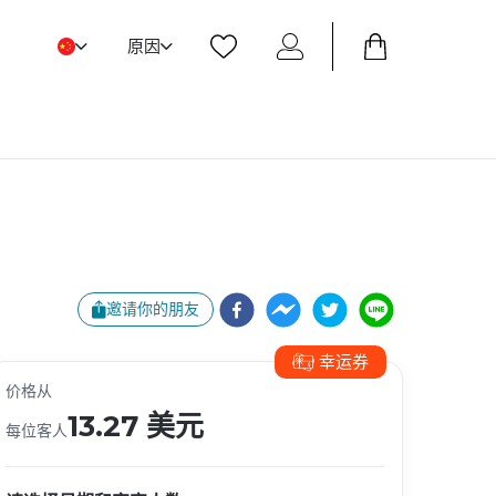
原因
邀请你的朋友
幸运券
价格从
13.27 美元
每位
客人