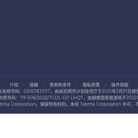
介绍
接触
条款和条件
隐私政策
操作规程
业执照号码：0316781007，由胡志明市计划投资厅于2021年3月31日颁
号码：79-1516/2022/TCDL-GP LHQT，由越南国家旅游局于202
atinta Corporation。保留所有权利。未经 Tatinta Corporation