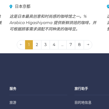
日本京都
像
这是日本最具创意和时尚感的咖啡馆之一。%
美
Arabica Higashiyama 提供新鲜烘焙的咖啡，并
可根据顾客需求调配不同种类的咖啡豆。
1
2
3
4
...
7
8
服务
旅行助手
旅游
目的地信息