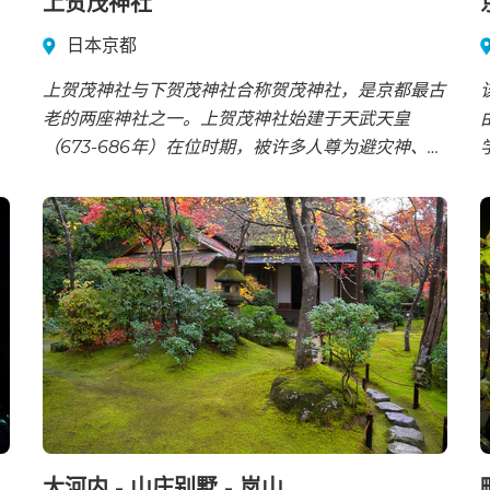
上贺茂神社
日本京都
上贺茂神社与下贺茂神社合称贺茂神社，是京都最古
老的两座神社之一。上贺茂神社始建于天武天皇
（673-686年）在位时期，被许多人尊为避灾神、电
器守护神和胜利之神。
大河内 - 山庄别墅 - 岚山