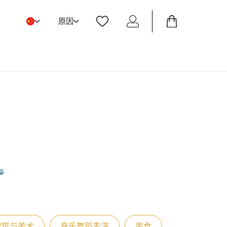
原因
⤋
建筑与美术
音乐舞蹈表演
美食