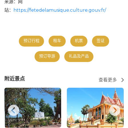
来源：网
站：
https://fetedelamusique.culture.gouv.fr/
预订行程
租车
机票
签证
预订导游
礼品及产品
附近景点
查看更多