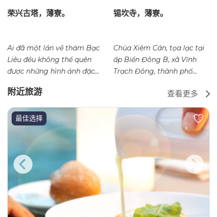
荣兴古塔，薄寮。
锡坎寺，薄寮。
Ai đã một lần về thăm Bạc
Chùa Xiêm Cán, tọa lạc tại
Liêu đều không thể quên
ấp Biển Đông B, xã Vĩnh
được những hình ảnh đặc...
Trạch Đông, thành phố...
附近旅游
查看更多
最佳选择