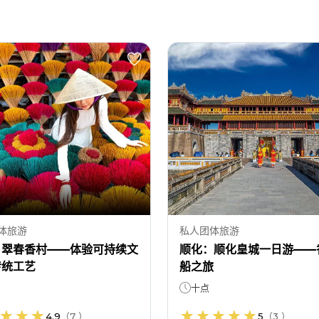
体旅游
私人团体旅游
：翠春香村——体验可持续文
顺化：顺化皇城一日游——
传统工艺
船之旅
十点
4.9
（
7
）
5
（
3
）