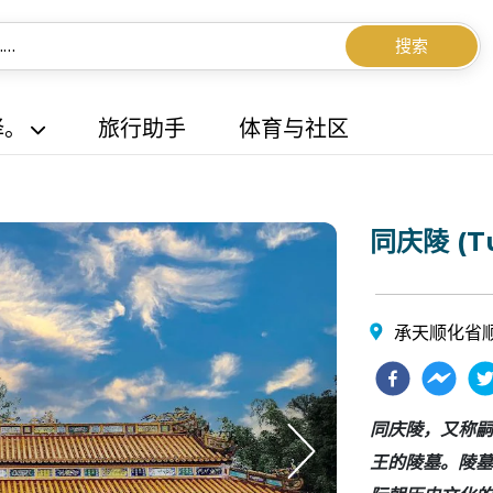
搜索
择。
旅行助手
体育与社区
同庆陵 (Tu
承天顺化省顺
同庆陵，又称嗣
王的陵墓。陵墓