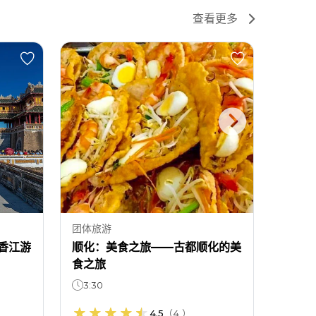
查看更多
团体旅游
私人团
香江游
顺化：美食之旅——古都顺化的美
顺化：
食之旅
1天
3:30
4.5
（
4
）
价格从