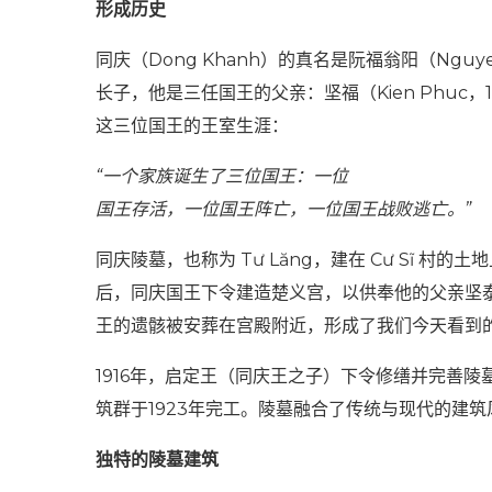
形成历史
同庆（Dong Khanh）的真名是阮福翁阳（Nguyen Ph
长子，他是三任国王的父亲：坚福（Kien Phuc，188
这三位国王的王室生涯：
“一个家族诞生了三位国王：一位
国王存活，一位国王阵亡，一位国王战败逃亡。”
同庆陵墓，也称为 Tư Lăng，建在 Cư Sĩ 村的
后，同庆国王下令建造楚义宫，以供奉他的父亲坚泰王
王的遗骸被安葬在宫殿附近，形成了我们今天看到
1916年，启定王（同庆王之子）下令修缮并完善
筑群于1923年完工。陵墓融合了传统与现代的建
独特的陵墓建筑