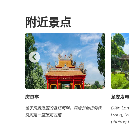
附近景点
庆良亭
龙安发
开国皇帝
位于风景秀丽的香江河畔，靠近长仙桥的庆
Điện Long
良阁是一座历史古迹……
trọng, tọ
phường Đ