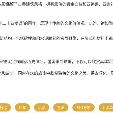
主殿保留了古典建筑风格，拥有宏伟的镀金立柱和四神兽、四吉
绘“二十四孝道”的画作，展现了传统的文化价值观。此外，诸如
筑结构，包括碑楼和用水泥雕刻的官员雕像，在形式和材料上都
以来被认定为国家历史遗址。游客来到这里，不仅可以欣赏其建
忆和故事，同时在您的旅途中欣赏独特的文化之美。探索顺化，
行程
租车
机票
签证
预订导游
礼品