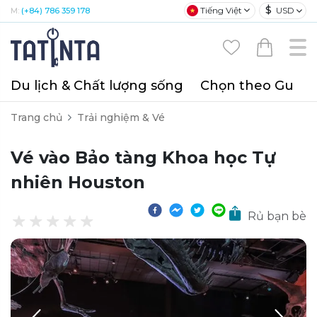
$
Tiếng Việt
USD
M:
(+84) 786 359 178
Du lịch & Chất lượng sống
Chọn theo Gu
T
Trang chủ
Trải nghiệm & Vé
Vé vào Bảo tàng Khoa học Tự
nhiên Houston
Rủ bạn bè