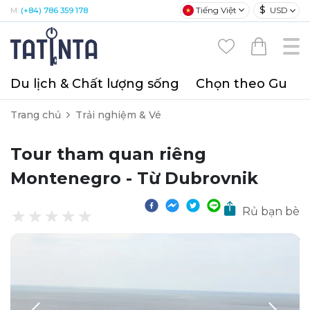
$
Tiếng Việt
USD
M:
(+84) 786 359 178
Du lịch & Chất lượng sống
Chọn theo Gu
T
Trang chủ
Trải nghiệm & Vé
Tour tham quan riêng
Montenegro - Từ Dubrovnik
Rủ bạn bè