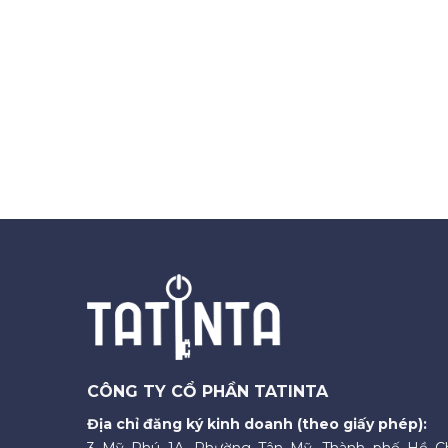
CÔNG TY CỔ PHẦN TATINTA
Địa chỉ đăng ký kinh doanh (theo giấy phép):
3 Mỹ Phú 1A, Phường Tân Mỹ, Thành phố Hồ C