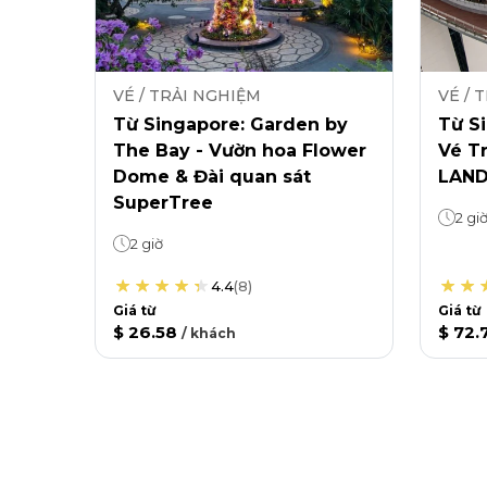
VÉ / TRẢI NGHIỆM
VÉ / 
Từ Singapore: Garden by
Từ Si
The Bay - Vườn hoa Flower
Vé T
Dome & Đài quan sát
LAND
SuperTree
2 gi
2 giờ
4.4
(
8
)
Giá từ
Giá từ
$ 26.58
$ 72.
/
khách