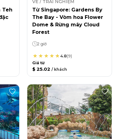
VÉ / TRẢI NGHIỆM
m Teh
Từ Singapore: Gardens By
 đặc
The Bay - Vòm hoa Flower
Dome & Rừng mây Cloud
Forest
2 giờ
4.8
(
9
)
Giá từ
$ 25.02
/
khách