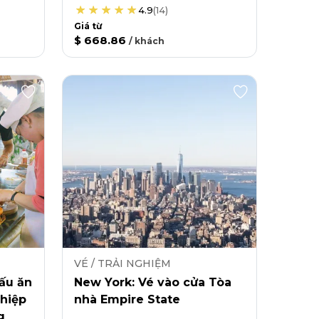
4.9
(
14
)
Giá từ
$ 668.86
/
khách
VÉ / TRẢI NGHIỆM
ấu ăn
New York: Vé vào cửa Tòa
hiệp
nhà Empire State
g