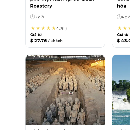
Roastery
hóa
3 giờ
4 gi
4.7
(
11
)
Giá từ
Giá từ
$ 27.76
$ 43.
/
khách