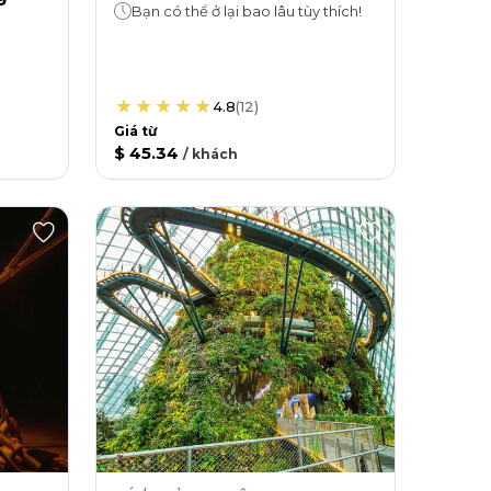
Bạn có thể ở lại bao lâu tùy thích!
4.8
(
12
)
Giá từ
$ 45.34
/
khách