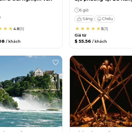
6 giờ
ờ
Sáng
Chiều
4.8
(
5
)
5
(
3
)
Giá từ
08
$ 55.56
/
khách
/
khách