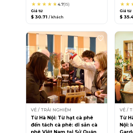
4.7
(
15
)
Giá từ
Giá từ
$ 30.71
$ 35.
/
khách
VÉ / TRẢI NGHIỆM
VÉ / 
Từ Hà Nội: Từ hạt cà phê
Từ Hà
đến tách cà phê: di sản cà
Nội: 
phê Việt Nam tại Sử Quán
Gard