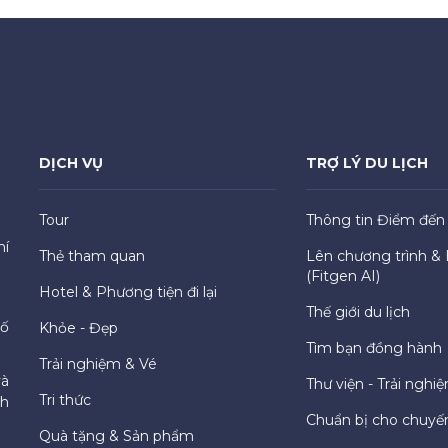
DỊCH VỤ
TRỢ LÝ DU LỊCH
Tour
Thông tin Điểm đến
hí
Thẻ tham quan
Lên chương trình & 
(Fitgen AI)
Hotel & Phương tiện đi lại
Thế giới du lịch
hố
Khỏe - Đẹp
Tìm bạn đồng hành
Trải nghiệm & Vé
và
Thư viện - Trải nghi
Tri thức
ch
Chuẩn bị cho chuyến
Quà tặng & Sản phẩm