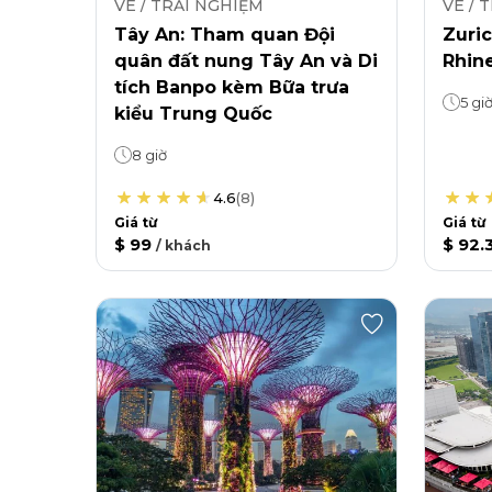
VÉ / TRẢI NGHIỆM
VÉ / 
Tây An: Tham quan Đội
Zuri
quân đất nung Tây An và Di
Rhin
tích Banpo kèm Bữa trưa
5 gi
kiểu Trung Quốc
8 giờ
4.6
(
8
)
Giá từ
Giá từ
$ 99
$ 92.
/
khách