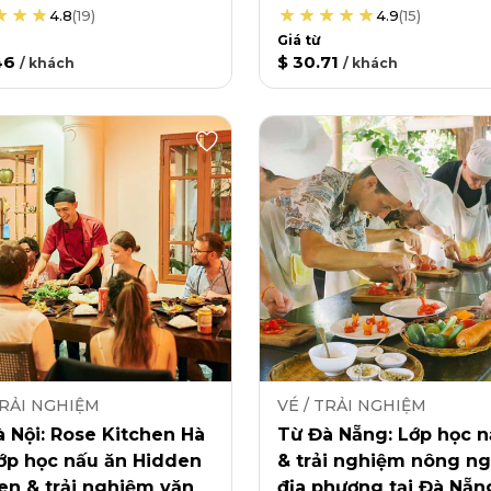
4.8
(
19
)
4.9
(
15
)
Giá từ
46
$ 30.71
/
khách
/
khách
TRẢI NGHIỆM
VÉ / TRẢI NGHIỆM
 Nội: Rose Kitchen Hà
Từ Đà Nẵng: Lớp học n
lớp học nấu ăn Hidden
& trải nghiệm nông ng
en & trải nghiệm văn
địa phương tại Đà Nẵn