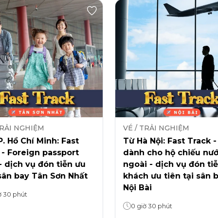
TRẢI NGHIỆM
VÉ / TRẢI NGHIỆM
. Hồ Chí Minh: Fast
Từ Hà Nội: Fast Track -
 - Foreign passport
dành cho hộ chiếu nư
- dịch vụ đón tiễn ưu
ngoài - dịch vụ đón ti
sân bay Tân Sơn Nhất
khách ưu tiên tại sân 
Nội Bài
ờ 30 phút
0 giờ 30 phút