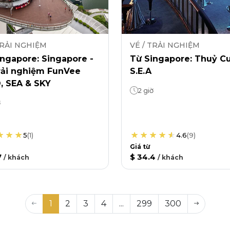
TRẢI NGHIỆM
VÉ / TRẢI NGHIỆM
ngapore: Singapore -
Từ Singapore: Thuỷ C
rải nghiệm FunVee
S.E.A
, SEA & SKY
2 giờ
ờ
5
(
1
)
4.6
(
9
)
Giá từ
7
$ 34.4
/
khách
/
khách
1
2
3
4
...
299
300