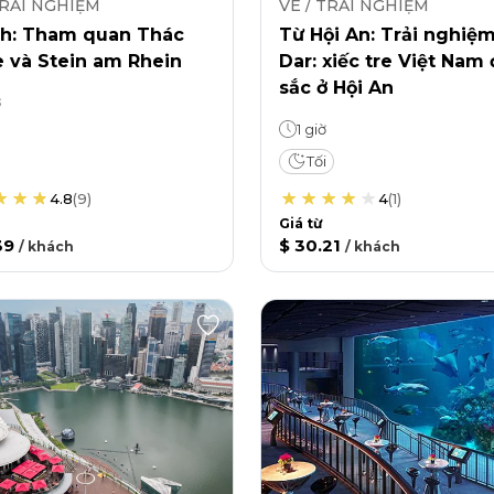
TRẢI NGHIỆM
VÉ / TRẢI NGHIỆM
ch: Tham quan Thác
Từ Hội An: Trải nghiệ
e và Stein am Rhein
Dar: xiếc tre Việt Nam
sắc ở Hội An
ờ
1 giờ
Tối
4.8
(
9
)
4
(
1
)
Giá từ
39
$ 30.21
/
khách
/
khách