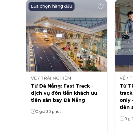
Lựa chọn hàng đầu
VÉ / TRẢI NGHIỆM
VÉ / 
Từ Đà Nẵng: Fast Track -
Từ TP
dịch vụ đón tiễn khách ưu
track
tiên sân bay Đà Nẵng
only 
tiên 
0 giờ 30 phút
0 gi