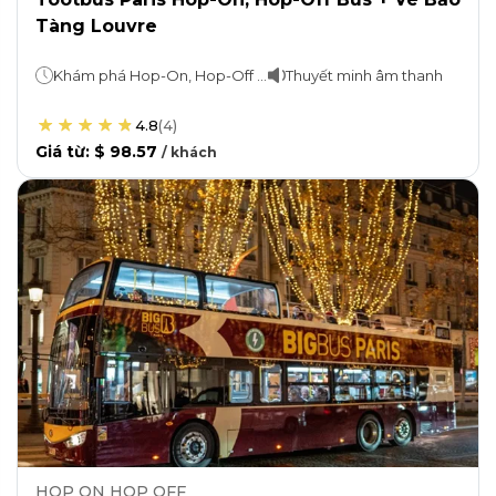
Tàng Louvre
Khám phá Hop-On, Hop-Off Bus tour: 1, 2 hoặc 3 ngày Tour đêm Paris: 2 giờ Louvre: Ở bao lâu tùy thích
Thuyết minh âm thanh
4.8
(
4
)
Giá từ
:
$ 98.57
/
khách
HOP ON HOP OFF