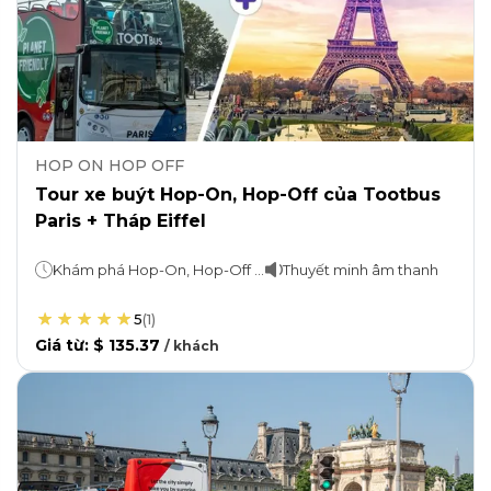
HOP ON HOP OFF
Tour xe buýt Hop-On, Hop-Off của Tootbus
Paris + Tháp Eiffel
Khám phá Hop-On, Hop-Off Bus tour: 1, 2 hoặc 3 ngày Tour đêm Paris: 2 giờ Tháp Eiffel: 2 giờ
Thuyết minh âm thanh
5
(
1
)
Giá từ
:
$ 135.37
/
khách