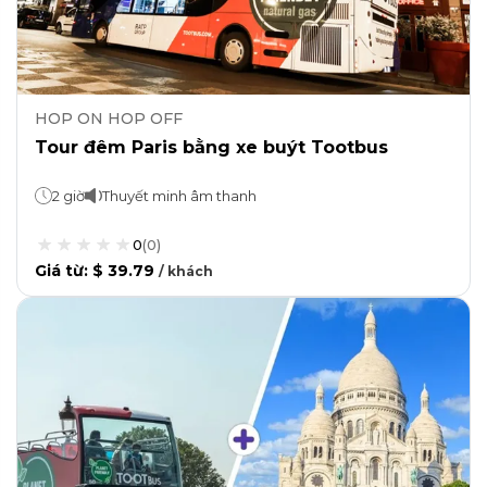
HOP ON HOP OFF
Tour đêm Paris bằng xe buýt Tootbus
2 giờ
Thuyết minh âm thanh
0
(
0
)
Giá từ
:
$ 39.79
/
khách