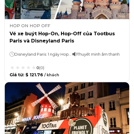
HOP ON HOP OFF
Vé xe buýt Hop-On, Hop-Off của Tootbus
Paris và Disneyland Paris
Disneyland Paris: 1 ngày Hop-On, Hop-Off: 1, 2 hoặc 3 ngàyDu ngoạn: 1 giờ
Thuyết minh âm thanh
0
(
0
)
Giá từ
:
$ 121.76
/
khách