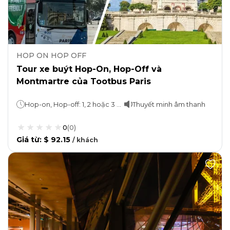
HOP ON HOP OFF
Tour xe buýt Hop-On, Hop-Off và
Montmartre của Tootbus Paris
Hop-on, Hop-off: 1, 2 hoặc 3 ngàyDu thuyền: 1 giờTour đi bộ Montmartre: 90 phút
Thuyết minh âm thanh
0
(
0
)
Giá từ
:
$ 92.15
/
khách