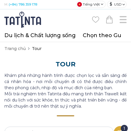
$
Tiếng Việt
USD
M:
(+84) 786 359 178
Du lịch & Chất lượng sống
Chọn theo Gu
T
Trang chủ
Tour
TOUR
Khám phá những hành trình được chọn lọc và sẵn sàng để
cá nhân hóa - nơi mỗi chuyến đi có thể được điều chỉnh
theo phong cách, nhịp độ và mục đích của riêng bạn.
Mỗi trải nghiệm trên Tatinta đều mang tinh thần Trawell: kết
nối du lịch với sức khỏe, tri thức và phát triển bền vững - để
mỗi chuyến đi trở nên thật sự ý nghĩa.
1