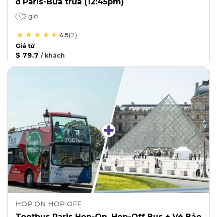
ở Paris-Bữa trưa (12:45pm)
2 giờ
4.5
(
2
)
Giá từ
$ 79.7
/
khách
HOP ON HOP OFF
Tootbus Paris Hop-On, Hop-Off Bus + Vé Bảo