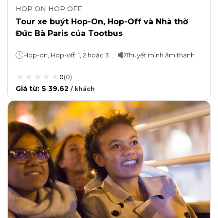
HOP ON HOP OFF
Tour xe buýt Hop-On, Hop-Off và Nhà thờ
Đức Bà Paris của Tootbus
Hop-on, Hop-off: 1, 2 hoặc 3 ngàyDu ngoạn: 1 giờĐi bộ tham quan: 2 giờ
Thuyết minh âm thanh
0
(
0
)
Giá từ
:
$ 39.62
/
khách