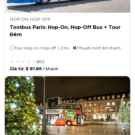
HOP ON HOP OFF
Tootbus Paris: Hop-On, Hop-Off Bus + Tour
Đêm
Tour Hop-on, Hop-off: 1, 2 hoặc 3 ngày Du thuyền Vedettes de Paris: 1 giờ
Thuyết minh âm thanh
0
(
0
)
Giá từ
:
$ 81.86
/
khách