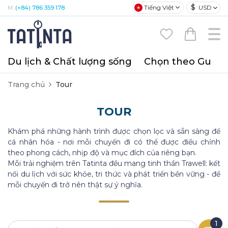
$
Tiếng Việt
USD
M:
(+84) 786 359 178
Du lịch & Chất lượng sống
Chọn theo Gu
T
Trang chủ
Tour
TOUR
Khám phá những hành trình được chọn lọc và sẵn sàng để
cá nhân hóa - nơi mỗi chuyến đi có thể được điều chỉnh
theo phong cách, nhịp độ và mục đích của riêng bạn.
Mỗi trải nghiệm trên Tatinta đều mang tinh thần Trawell: kết
nối du lịch với sức khỏe, tri thức và phát triển bền vững - để
mỗi chuyến đi trở nên thật sự ý nghĩa.
1