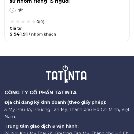
sử nhóm riêng 15 người
2 giờ
0
(
0
)
Giá từ
$ 541.91
/
nhóm khách
CÔNG TY CỔ PHẦN TATINTA
Địa chỉ đăng ký kinh doanh (theo giấy phép):
3 Mỹ Phú 1A, Phường Tân Mỹ, Thành phố Hồ Chí Minh, Việt
Nam.
Trung tâm giao dịch & vận hành:
24 Nội Khu Mỹ Thái 2A, Phường Tân Mỹ, Thành phố Hồ Chí