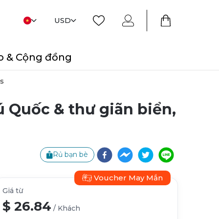
USD
o & Cộng đồng
ss
ú Quốc & thư giãn biển,
Rủ bạn bè
Voucher May Mắn
Giá từ
$ 26.84
/
Khách