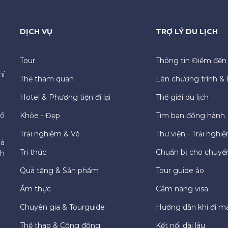
DỊCH VỤ
TRỢ LÝ DU LỊCH
Tour
Thông tin Điểm đến
hí
Thẻ tham quan
Lên chương trình & 
Hotel & Phương tiện đi lại
Thế giới du lịch
hố
Khỏe - Đẹp
Tìm bạn đồng hành
Trải nghiệm & Vé
Thư viện - Trải nghi
và
Tri thức
Chuẩn bị cho chuyến
ch
Quà tặng & Sản phẩm
Tour guide ảo
Ẩm thực
Cẩm nang visa
Chuyên gia & Tourguide
Hướng dẫn khi đi m
Thể thao & Cộng đồng
Kết nối dài lâu