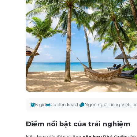
8 giờ
Có đón khách
Ngôn ngữ
:
Tiếng Việt, T
Điểm nổi bật của trải nghiệm
Nếu bạn vừa đáp xuống
sân bay Phú Quốc
vào 