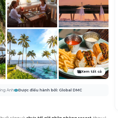
Xem tất cả
iếng Anh
Được điều hành bởi
:
Global DMC
buổi sáng và
chưa tới giờ nhận phòng resort
, thay vì