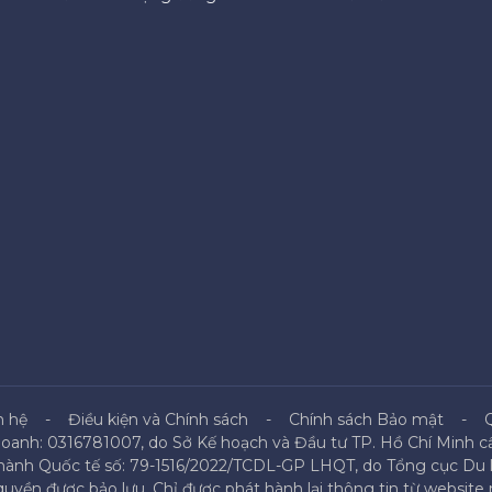
n hệ
Điều kiện và Chính sách
Chính sách Bảo mật
doanh: 0316781007, do Sở Kế hoạch và Đầu tư TP. Hồ Chí Minh cấ
 hành Quốc tế số: 79-1516/2022/TCDL-GP LHQT, do Tổng cục Du l
uyền được bảo lưu. Chỉ được phát hành lại thông tin từ website n