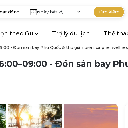
Ngày bất kỳ
Tìm kiếm
ọn theo Gu
Trợ lý du lịch
Thể tha
09:00 - Đón sân bay Phú Quốc & thư giãn biển, cà phê, wellne
06:00–09:00 - Đón sân bay Ph