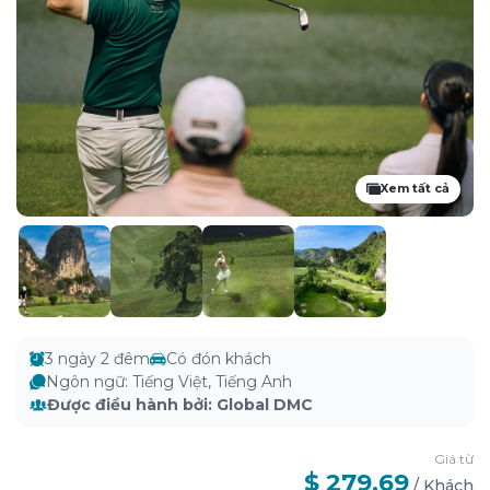
Xem tất cả
3 ngày 2 đêm
Có đón khách
Ngôn ngữ
:
Tiếng Việt, Tiếng Anh
Được điều hành bởi
:
Global DMC
Giá từ
$ 279.69
/
Khách