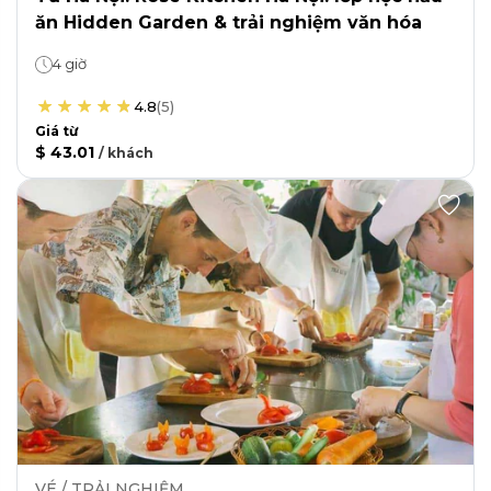
ăn Hidden Garden & trải nghiệm văn hóa
4 giờ
4.8
(
5
)
Giá từ
$ 43.01
/
khách
VÉ / TRẢI NGHIỆM