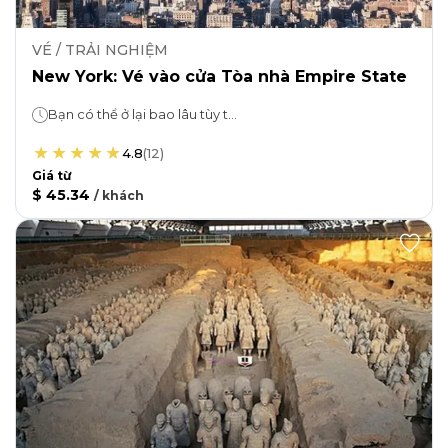
VÉ / TRẢI NGHIỆM
New York: Vé vào cửa Tòa nhà Empire State
Bạn có thể ở lại bao lâu tùy thích!
4.8
(
12
)
Giá từ
$ 45.34
/
khách