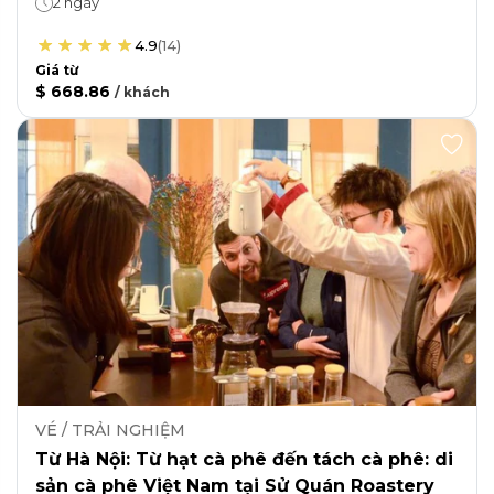
2 ngày
4.9
(
14
)
Giá từ
$ 668.86
/
khách
VÉ / TRẢI NGHIỆM
Từ Hà Nội: Từ hạt cà phê đến tách cà phê: di
sản cà phê Việt Nam tại Sử Quán Roastery