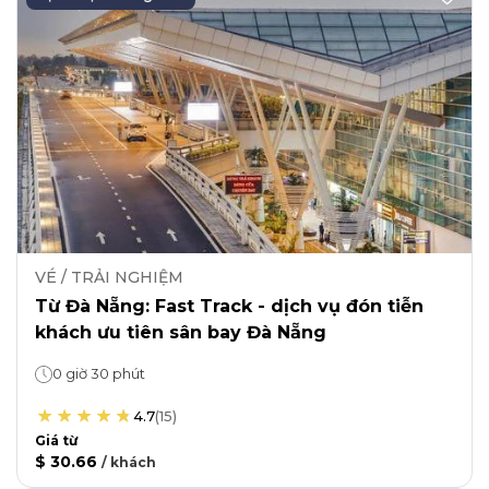
VÉ / TRẢI NGHIỆM
Từ Đà Nẵng: Fast Track - dịch vụ đón tiễn
khách ưu tiên sân bay Đà Nẵng
0 giờ 30 phút
4.7
(
15
)
Giá từ
$ 30.66
/
khách