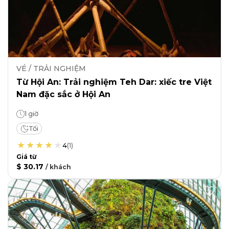
VÉ / TRẢI NGHIỆM
Từ Hội An: Trải nghiệm Teh Dar: xiếc tre Việt
Nam đặc sắc ở Hội An
1 giờ
Tối
4
(
1
)
Giá từ
$ 30.17
/
khách