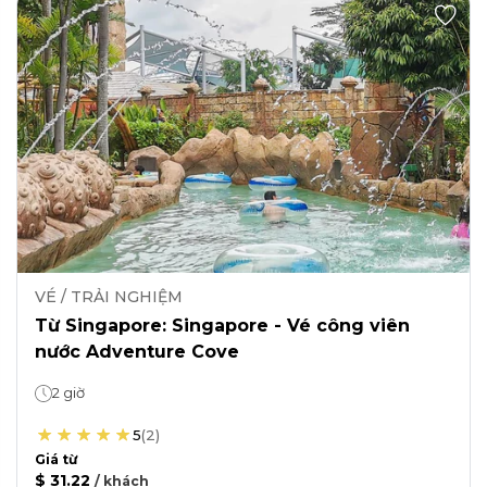
VÉ / TRẢI NGHIỆM
Từ Singapore: Singapore - Vé công viên
nước Adventure Cove
2 giờ
5
(
2
)
Giá từ
$ 31.22
/
khách