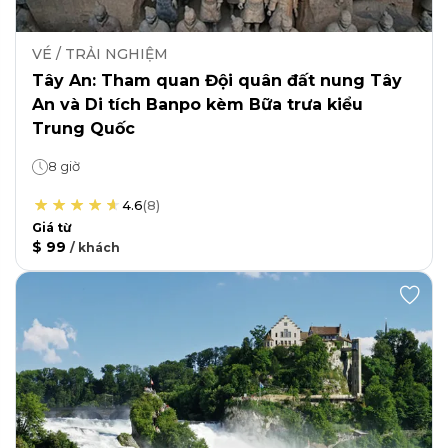
VÉ / TRẢI NGHIỆM
Tây An: Tham quan Đội quân đất nung Tây
An và Di tích Banpo kèm Bữa trưa kiểu
Trung Quốc
8 giờ
4.6
(
8
)
Giá từ
$ 99
/
khách