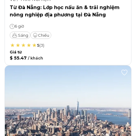
Từ Đà Nẵng: Lớp học nấu ăn & trải nghiệm
nông nghiệp địa phương tại Đà Nẵng
6 giờ
Sáng
Chiều
5
(
3
)
Giá từ
$ 55.47
/
khách