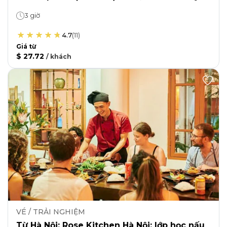
3 giờ
4.7
(
11
)
Giá từ
$ 27.72
/
khách
VÉ / TRẢI NGHIỆM
Từ Hà Nội: Rose Kitchen Hà Nội: lớp học nấu