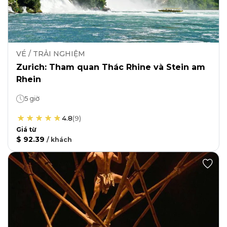
VÉ / TRẢI NGHIỆM
Zurich: Tham quan Thác Rhine và Stein am
Rhein
5 giờ
4.8
(
9
)
Giá từ
$ 92.39
/
khách