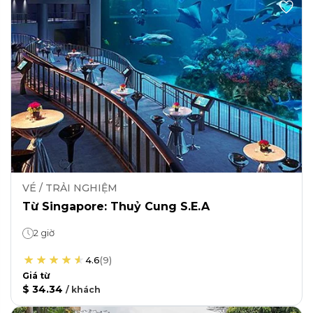
VÉ / TRẢI NGHIỆM
Từ Singapore: Thuỷ Cung S.E.A
2 giờ
4.6
(
9
)
Giá từ
$ 34.34
/
khách