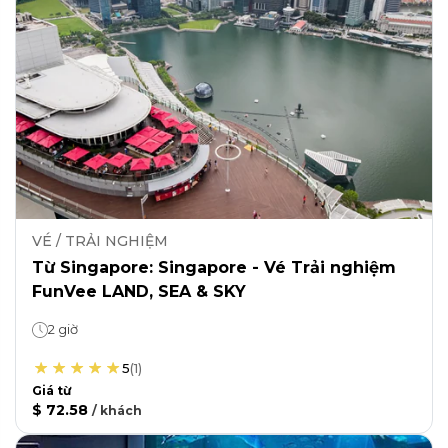
VÉ / TRẢI NGHIỆM
Từ Singapore: Singapore - Vé Trải nghiệm
FunVee LAND, SEA & SKY
2 giờ
5
(
1
)
Giá từ
$ 72.58
/
khách