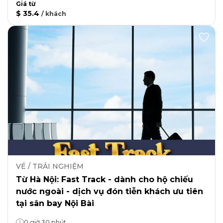
Giá từ
$ 35.4
/
khách
VÉ / TRẢI NGHIỆM
Từ Hà Nội: Fast Track - dành cho hộ chiếu
nước ngoài - dịch vụ đón tiễn khách ưu tiên
tại sân bay Nội Bài
0 giờ 30 phút