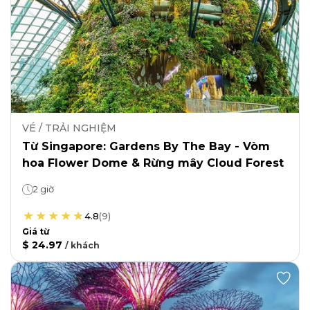
VÉ / TRẢI NGHIỆM
Từ Singapore: Gardens By The Bay - Vòm
hoa Flower Dome & Rừng mây Cloud Forest
2 giờ
4.8
(
9
)
Giá từ
$ 24.97
/
khách