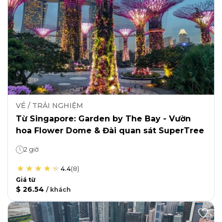
VÉ / TRẢI NGHIỆM
Từ Singapore: Garden by The Bay - Vườn
hoa Flower Dome & Đài quan sát SuperTree
2 giờ
4.4
(
8
)
Giá từ
$ 26.54
/
khách