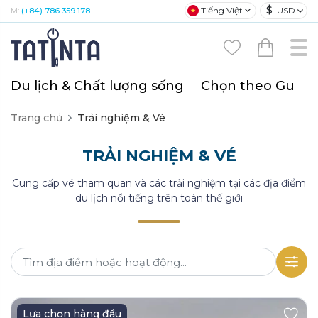
$
Tiếng Việt
USD
M:
(+84) 786 359 178
Du lịch & Chất lượng sống
Chọn theo Gu
T
Trang chủ
Trải nghiệm & Vé
TRẢI NGHIỆM & VÉ
Cung cấp vé tham quan và các trải nghiệm tại các địa điểm
du lịch nổi tiếng trên toàn thế giới
Lựa chọn hàng đầu