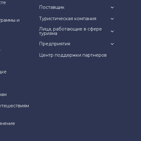
кте
Поставщик
Туристическая компания
граммы и
Лица, работающие в сфере
туризма
Предприятия
.
Центр поддержки партнеров
дке
зам
утешествиям
инение