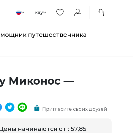
кау
мощник путешественника
ву Миконос —
Пригласите своих друзей
Цены начинаются от
:
57,85