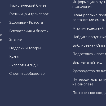
Информация о пун
Туристический билет
назначения
Гостиница и транспорт
Планирование про
составление сметы
и,
Здоровье - Красота
Мир путешествий
Впечатления и билеты
и
Найдите попутчика
Знание
 в
Библиотека - Опыт
Подарки и товары
Подготовка к поез
Кухня
Виртуальный гид
Эксперты и гиды
Руководство по ви
Спорт и сообщество
Путеводитель по п
на самолете
Долговечное соед