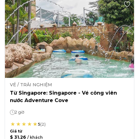
VÉ / TRẢI NGHIỆM
Từ Singapore: Singapore - Vé công viên
nước Adventure Cove
2 giờ
5
(
2
)
Giá từ
$ 31.26
/
khách