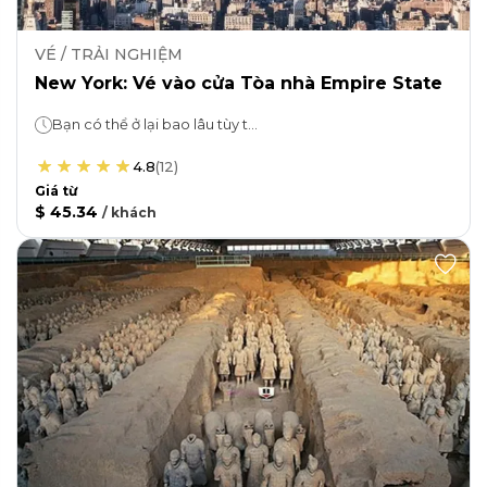
VÉ / TRẢI NGHIỆM
New York: Vé vào cửa Tòa nhà Empire State
Bạn có thể ở lại bao lâu tùy thích!
4.8
(
12
)
Giá từ
$ 45.34
/
khách