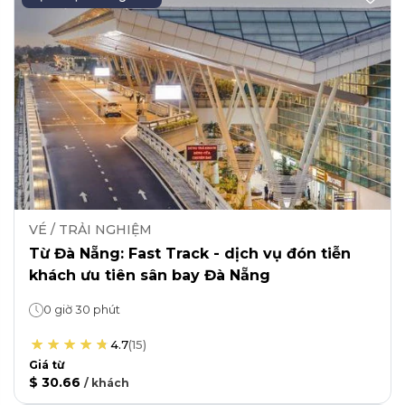
VÉ / TRẢI NGHIỆM
Từ Đà Nẵng: Fast Track - dịch vụ đón tiễn
khách ưu tiên sân bay Đà Nẵng
0 giờ 30 phút
4.7
(
15
)
Giá từ
$ 30.66
/
khách