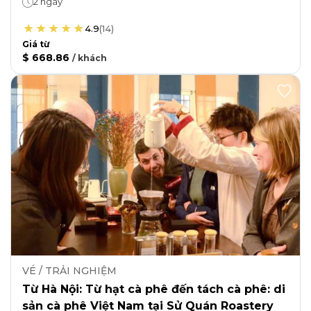
2 ngày
4.9
(
14
)
Giá từ
$ 668.86
/
khách
VÉ / TRẢI NGHIỆM
Từ Hà Nội: Từ hạt cà phê đến tách cà phê: di
sản cà phê Việt Nam tại Sử Quán Roastery