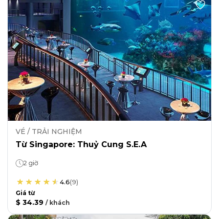
VÉ / TRẢI NGHIỆM
Từ Singapore: Thuỷ Cung S.E.A
2 giờ
4.6
(
9
)
Giá từ
$ 34.39
/
khách