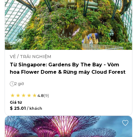
VÉ / TRẢI NGHIỆM
Từ Singapore: Gardens By The Bay - Vòm
hoa Flower Dome & Rừng mây Cloud Forest
2 giờ
4.8
(
9
)
Giá từ
$ 25.01
/
khách