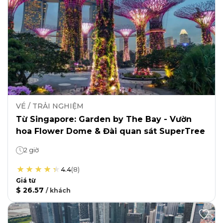
VÉ / TRẢI NGHIỆM
Từ Singapore: Garden by The Bay - Vườn
hoa Flower Dome & Đài quan sát SuperTree
2 giờ
4.4
(
8
)
Giá từ
$ 26.57
/
khách