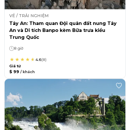
VÉ / TRẢI NGHIỆM
Tây An: Tham quan Đội quân đất nung Tây
An và Di tích Banpo kèm Bữa trưa kiểu
Trung Quốc
8 giờ
4.6
(
8
)
Giá từ
$ 99
/
khách