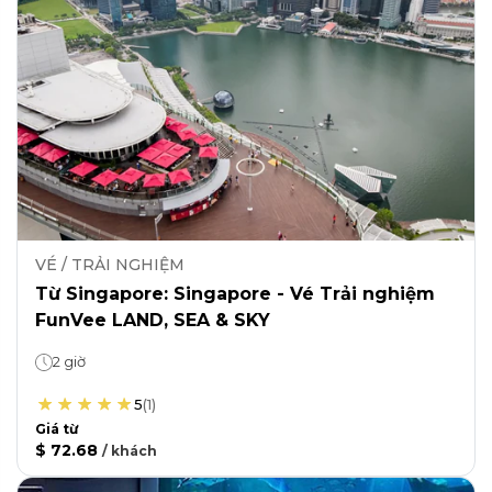
VÉ / TRẢI NGHIỆM
Từ Singapore: Singapore - Vé Trải nghiệm
FunVee LAND, SEA & SKY
2 giờ
5
(
1
)
Giá từ
$ 72.68
/
khách