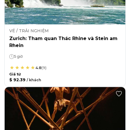
VÉ / TRẢI NGHIỆM
Zurich: Tham quan Thác Rhine và Stein am
Rhein
5 giờ
4.8
(
9
)
Giá từ
$ 92.39
/
khách