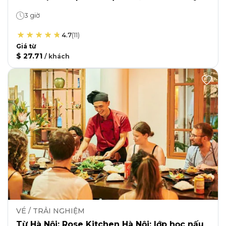
3 giờ
4.7
(
11
)
Giá từ
$ 27.71
/
khách
VÉ / TRẢI NGHIỆM
Từ Hà Nội: Rose Kitchen Hà Nội: lớp học nấu