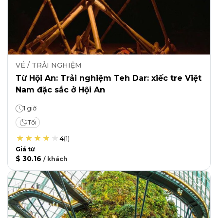
VÉ / TRẢI NGHIỆM
Từ Hội An: Trải nghiệm Teh Dar: xiếc tre Việt
Nam đặc sắc ở Hội An
1 giờ
Tối
4
(
1
)
Giá từ
$ 30.16
/
khách