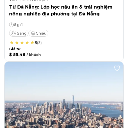
Từ Đà Nẵng: Lớp học nấu ăn & trải nghiệm
nông nghiệp địa phương tại Đà Nẵng
6 giờ
Sáng
Chiều
5
(
3
)
Giá từ
$ 55.46
/
khách