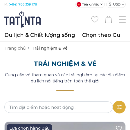
$
Tiếng Việt
USD
M:
(+84) 786 359 178
Du lịch & Chất lượng sống
Chọn theo Gu
T
Trang chủ
Trải nghiệm & Vé
TRẢI NGHIỆM & VÉ
Cung cấp vé tham quan và các trải nghiệm tại các địa điểm
du lịch nổi tiếng trên toàn thế giới
Lựa chọn hàng đầu