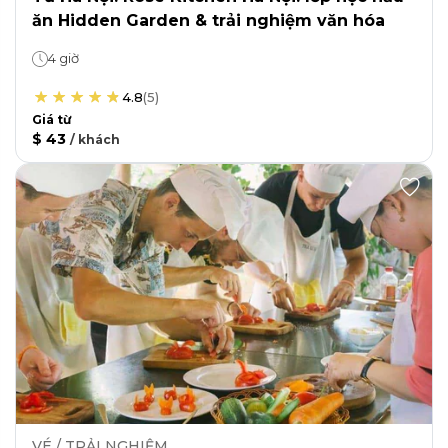
ăn Hidden Garden & trải nghiệm văn hóa
4 giờ
4.8
(
5
)
Giá từ
$ 43
/
khách
VÉ / TRẢI NGHIỆM