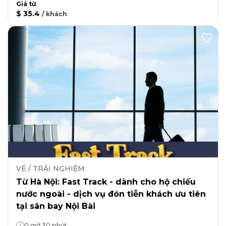
Giá từ
$ 35.4
/
khách
VÉ / TRẢI NGHIỆM
Từ Hà Nội: Fast Track - dành cho hộ chiếu
nước ngoài - dịch vụ đón tiễn khách ưu tiên
tại sân bay Nội Bài
0 giờ 30 phút