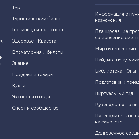
Тур
Информация о пун
Туристический билет
назначения
Гостиница и транспорт
Планирование про
составление сметы
и,
Здоровье - Красота
Мир путешествий
Впечатления и билеты
и
Найдите попутчика
Знание
 в
Библиотека - Опыт
Подарки и товары
Подготовка к поез
Кухня
Виртуальный гид
Эксперты и гиды
Руководство по ви
Спорт и сообщество
Путеводитель по п
на самолете
Долговечное соед