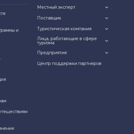
Местный эксперт
кте
Поставщик
Туристическая компания
граммы и
Лица, работающие в сфере
туризма
Предприятия
.
Центр поддержки партнеров
дке
зам
утешествиям
инение