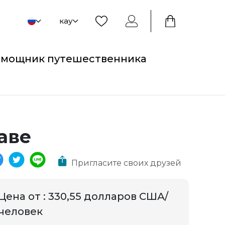
кау
мощник путешественника
аве
Пригласите своих друзей
Цена от
:
330,55 долларов США/
человек