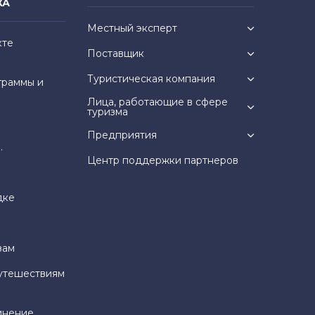
КА
Местный эксперт
кте
Поставщик
Туристическая компания
граммы и
Лица, работающие в сфере
туризма
Предприятия
.
Центр поддержки партнеров
дке
зам
утешествиям
инение