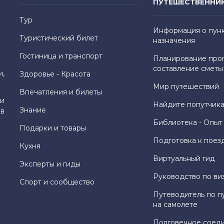
ПУТЕШЕСТВЕННИ
Тур
Информация о пун
Туристический билет
назначения
Гостиница и транспорт
Планирование про
составление сметы
и,
Здоровье - Красота
Мир путешествий
Впечатления и билеты
и
Найдите попутчика
Знание
 в
Библиотека - Опыт
Подарки и товары
Подготовка к поез
Кухня
Виртуальный гид
Эксперты и гиды
Руководство по ви
Спорт и сообщество
Путеводитель по п
на самолете
Долговечное соед