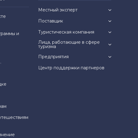
Местный эксперт
кте
Поставщик
Туристическая компания
граммы и
Лица, работающие в сфере
туризма
Предприятия
.
Центр поддержки партнеров
дке
зам
утешествиям
инение