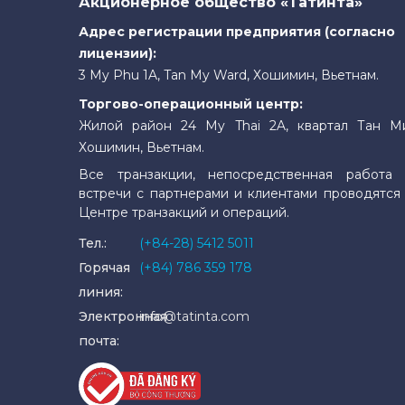
Акционерное общество «Татинта»
Адрес регистрации предприятия (согласно
лицензии):
3 My Phu 1A, Tan My Ward, Хошимин, Вьетнам.
Торгово-операционный центр:
Жилой район 24 My Thai 2A, квартал Тан М
Хошимин, Вьетнам.
Все транзакции, непосредственная работа 
встречи с партнерами и клиентами проводятся
Центре транзакций и операций.
Тел.:
(+84-28) 5412 5011
Горячая
(+84) 786 359 178
линия:
Электронная
info@tatinta.com
почта: