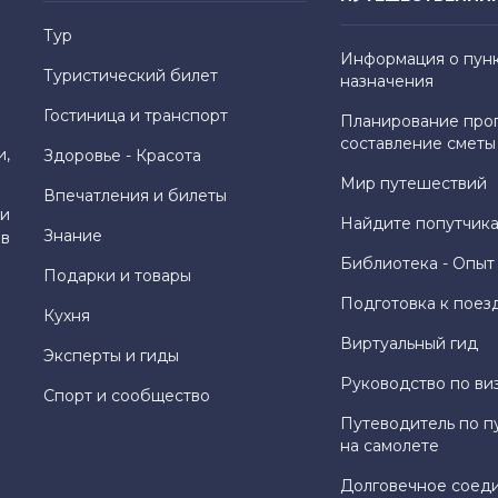
Тур
Информация о пун
Туристический билет
назначения
Гостиница и транспорт
Планирование про
составление сметы
и,
Здоровье - Красота
Мир путешествий
Впечатления и билеты
и
Найдите попутчика
Знание
 в
Библиотека - Опыт
Подарки и товары
Подготовка к поез
Кухня
Виртуальный гид
Эксперты и гиды
Руководство по ви
Спорт и сообщество
Путеводитель по п
на самолете
Долговечное соед