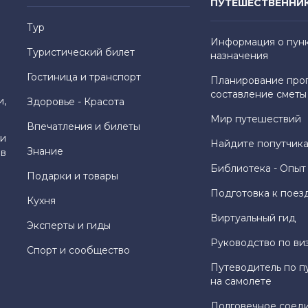
ПУТЕШЕСТВЕННИ
Тур
Информация о пун
Туристический билет
назначения
Гостиница и транспорт
Планирование про
составление сметы
и,
Здоровье - Красота
Мир путешествий
Впечатления и билеты
и
Найдите попутчика
Знание
 в
Библиотека - Опыт
Подарки и товары
Подготовка к поез
Кухня
Виртуальный гид
Эксперты и гиды
Руководство по ви
Спорт и сообщество
Путеводитель по п
на самолете
Долговечное соед