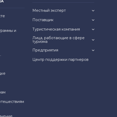
КА
Местный эксперт
кте
Поставщик
Туристическая компания
граммы и
Лица, работающие в сфере
туризма
Предприятия
.
Центр поддержки партнеров
дке
зам
утешествиям
инение