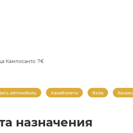
а Кампосанто: 7€
ать автомобиль
Авиабилеты
Виза
Закажи
та назначения