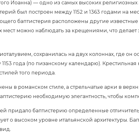
ого Иоанна) — одно из самых высоких религиозных 
тистерий был построен между 1152 и 1363 годами на м
яющего баптистерия расположены другие известные
оих мест можно наблюдать за крещениями, что делае
оталувием, сохранилась на двух колоннах, где он 
1153 года (по пизанскому календарю). Крестильная
стилей того периода.
ены в романском стиле, а стрельчатые арки в верх
баптистерию необходимую элегантность, чтобы комп
илей придало баптистерию определенные отличител
ует о высоком уровне итальянской архитектуры. Бап
вид.