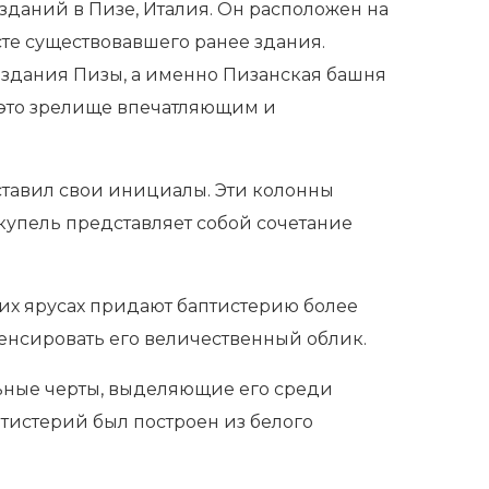
зданий в Пизе, Италия. Он расположен на
есте существовавшего ранее здания.
 здания Пизы, а именно Пизанская башня
т это зрелище впечатляющим и
оставил свои инициалы. Эти колонны
 купель представляет собой сочетание
них ярусах придают баптистерию более
енсировать его величественный облик.
ьные черты, выделяющие его среди
тистерий был построен из белого