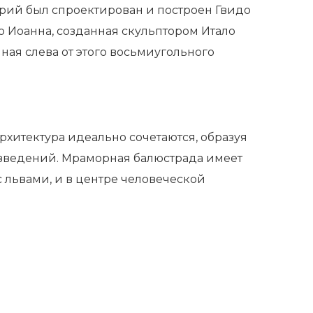
ерий был спроектирован и построен Гвидо
го Иоанна, созданная скульптором Итало
ая слева от этого восьмиугольного
рхитектура идеально сочетаются, образуя
изведений. Мраморная балюстрада имеет
с львами, и в центре человеческой