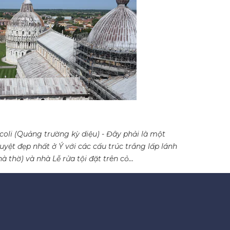
oli (Quảng trường kỳ diệu) - Đây phải là một
ệt đẹp nhất ở Ý với các cấu trúc trắng lấp lánh
thờ) và nhà Lễ rửa tội đặt trên cỏ...