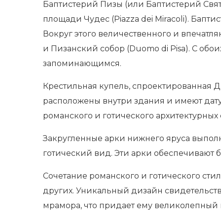
Баптистерий Пизы (или Баптистерий Свят
площади Чудес (Piazza dei Miracoli). Бап
Вокруг этого величественного и впечатл
и Пизанский собор (Duomo di Pisa). С об
запоминающимся.
Крестильная купель, спроектированная Ди
расположены внутри здания и имеют дату 
романского и готического архитектурных 
Закругленные арки нижнего яруса выполн
готический вид. Эти арки обеспечивают 
Сочетание романского и готического ст
других. Уникальный дизайн свидетельств
мрамора, что придает ему великолепный 