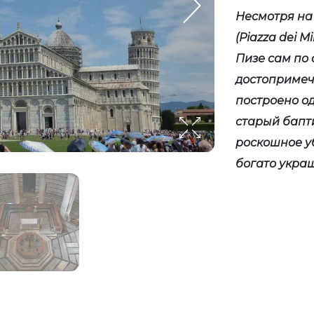
Несмотря на
(Piazza dei M
Пизе сам по 
достопримеч
построено о
старый бапт
роскошное уб
богато укра