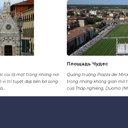
Площадь Чудес
c coi là một trong những nơi
Quảng trường Piazza dei Mirac
ó vị trí tuyệt đẹp bên bờ song
trong những không gian mở tuy
...
của Tháp nghiêng, Duomo (Nhà 