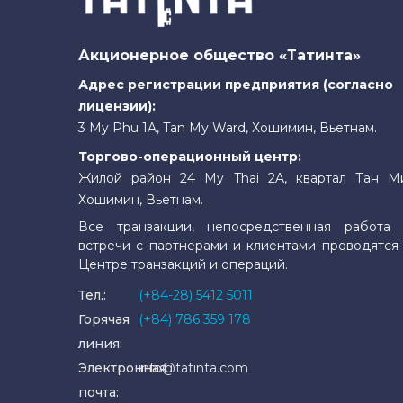
Акционерное общество «Татинта»
Адрес регистрации предприятия (согласно
лицензии):
3 My Phu 1A, Tan My Ward, Хошимин, Вьетнам.
Торгово-операционный центр:
Жилой район 24 My Thai 2A, квартал Тан М
Хошимин, Вьетнам.
Все транзакции, непосредственная работа 
встречи с партнерами и клиентами проводятся
Центре транзакций и операций.
Тел.:
(+84-28) 5412 5011
Горячая
(+84) 786 359 178
линия:
Электронная
info@tatinta.com
почта: