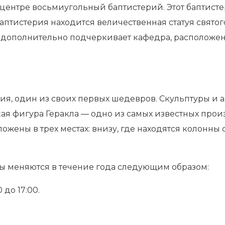
 центре восьмиугольный баптистерий. Этот баптист
баптистерия находится величественная статуя свято
дополнительно подчеркивает кафедра, расположенн
я, один из своих первых шедевров. Скульптуры и а
ая фигура Геракла — одно из самых известных про
жены в трех местах: внизу, где находятся колонны 
ты меняются в течение года следующим образом:
 до 17:00.