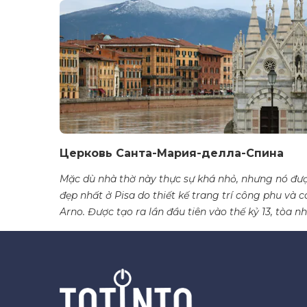
Церковь Санта-Мария-делла-Спина
Mặc dù nhà thờ này thực sự khá nhỏ, nhưng nó đượ
đẹp nhất ở Pisa do thiết kế trang trí công phu và c
Arno. Được tạo ra lần đầu tiên vào thế kỷ 13, tòa nhà