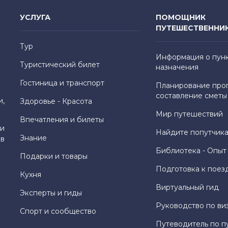
УСЛУГА
ПОМОЩНИК
ПУТЕШЕСТВЕННИ
Тур
Информация о пун
Туристический билет
назначения
Гостиница и транспорт
Планирование про
составление сметы
и,
Здоровье - Красота
Мир путешествий
Впечатления и билеты
и
Найдите попутчика
Знание
 в
Библиотека - Опыт
Подарки и товары
Подготовка к поез
Кухня
Виртуальный гид
Эксперты и гиды
Руководство по ви
Спорт и сообщество
Путеводитель по п