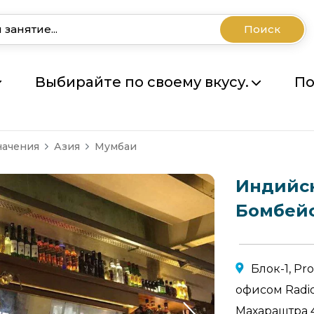
Поиск
Выбирайте по своему вкусу.
По
начения
Азия
Мумбаи
Индийск
Бомбейс
Блок-1, Pr
офисом Radio
Махараштра 