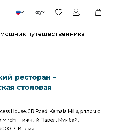
кау
мощник путешественника
ий ресторан –
кая столовая
ocess House, SB Road, Kamala Mills, рядом с
 Mirchi, Нижний Парел, Мумбай,
400013, Индия