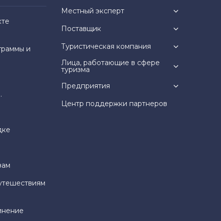
Местный эксперт
кте
Поставщик
Туристическая компания
граммы и
Лица, работающие в сфере
туризма
Предприятия
.
Центр поддержки партнеров
дке
зам
утешествиям
инение