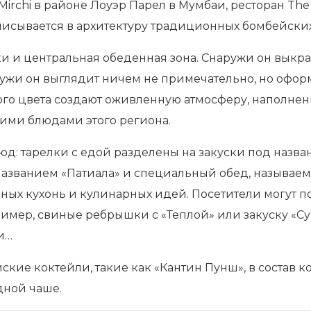
irchi в районе Лоуэр Парел в Мумбаи, ресторан Th
писывается в архитектуру традиционных бомбейски
ки и центральная обеденная зона. Снаружи он выкр
ружи он выглядит ничем не примечательно, но оформ
ого цвета создают оживленную атмосферу, наполне
ими блюдами этого региона.
д: тарелки с едой разделены на закуски под назва
азванием «Патиала» и специальный обед, называем
ных кухонь и кулинарных идей. Посетители могут п
ример, свиные ребрышки с «Теплой» или закуску «Су
и…
ие коктейли, такие как «Кантин Пунш», в состав ко
дной чаше.