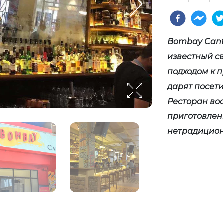
Bombay Cant
известный с
подходом к 
дарят посет
Ресторан во
приготовлен
нетрадицион