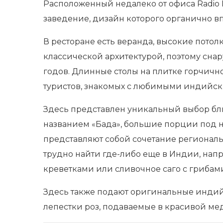
Расположенный недалеко от офиса Radio M
заведение, дизайн которого органично в
В ресторане есть веранда, высокие потол
классической архитектурой, поэтому сна
годов. Длинные столы на плитке горчичн
туристов, знакомых с любимыми индийск
Здесь представлен уникальный выбор блю
названием «Бада», большие порции под н
представляют собой сочетание региональ
трудно найти где-либо еще в Индии, нап
креветками или сливочное саго с грибам
Здесь также подают оригинальные индийск
лепестки роз, подаваемые в красивой ме