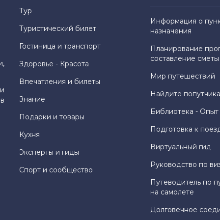
Тур
Информация о пун
Туристический билет
назначения
Гостиница и транспорт
Планирование про
составление сметы
и,
Здоровье - Красота
Мир путешествий
Впечатления и билеты
и
Найдите попутчика
Знание
 в
Библиотека - Опыт
Подарки и товары
Подготовка к поез
Кухня
Виртуальный гид
Эксперты и гиды
Руководство по ви
Спорт и сообщество
Путеводитель по п
на самолете
Долговечное соед