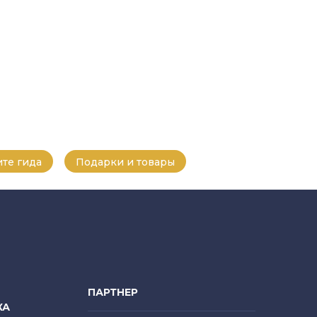
те гида
Подарки и товары
ПАРТНЕР
КА