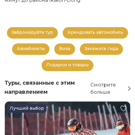
минут до района Ikseon-Dong.
Забронируйте тур
Арендовать автомобиль
Авиабилеты
Виза
Закажите гида
Подарки и товары
Туры, связанные с этим
Смотрите
направлением
больше
Лучший выбор