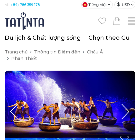
$
Tiếng Việt
USD
M:
(+84) 786 359 178
Du lịch & Chất lượng sống
Chọn theo Gu
T
Trang chủ
Thông tin Điểm đến
Châu Á
Phan Thiết