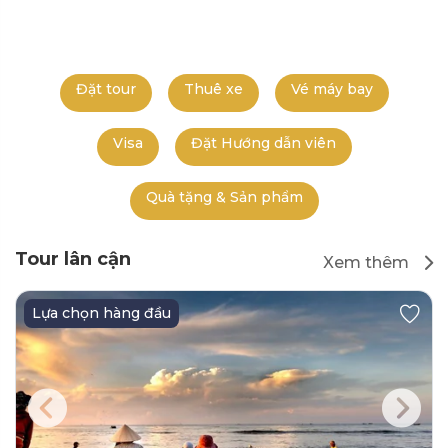
Đặt tour
Thuê xe
Vé máy bay
Visa
Đặt Hướng dẫn viên
Quà tặng & Sản phẩm
Tour lân cận
Xem thêm
Lựa chọn hàng đầu