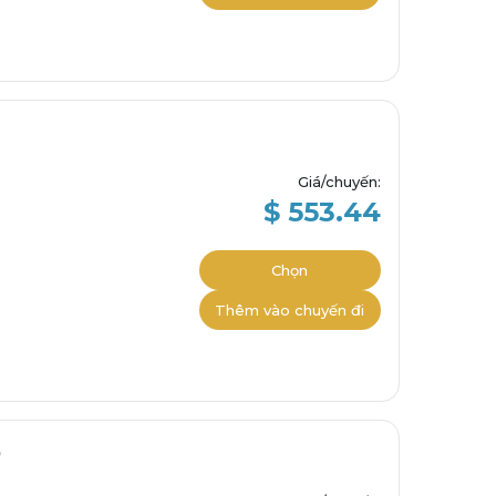
Giá/chuyến
:
$ 553.44
Chọn
Thêm vào chuyến đi