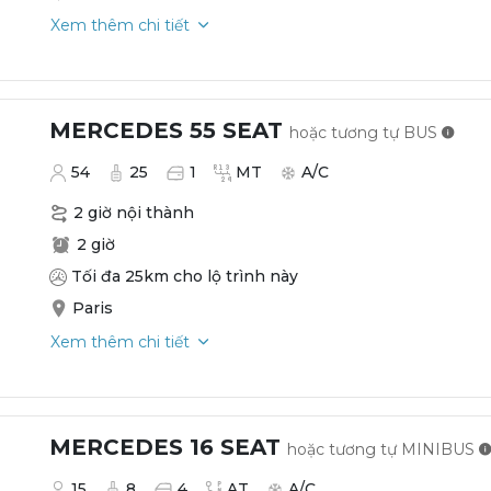
Xem thêm chi tiết
MERCEDES 55 SEAT
hoặc tương tự
BUS
54
25
1
MT
A/C
2 giờ nội thành
2 giờ
Tối đa 25km cho lộ trình này
Paris
Xem thêm chi tiết
MERCEDES 16 SEAT
hoặc tương tự
MINIBUS
15
8
4
AT
A/C