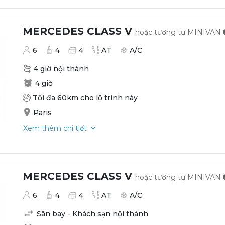
MERCEDES CLASS V
hoặc tương tự
MINIVAN
6
4
4
AT
A/C
4 giờ nội thành
4 giờ
Tối đa 60km cho lộ trình này
Paris
Xem thêm chi tiết
MERCEDES CLASS V
hoặc tương tự
MINIVAN
6
4
4
AT
A/C
Sân bay - Khách sạn nội thành