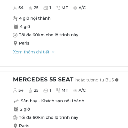
54
25
1
MT
A/C
4 giờ nội thành
4 giờ
Tối đa 60km cho lộ trình này
Paris
Xem thêm chi tiết
MERCEDES 55 SEAT
hoặc tương tự
BUS
54
25
1
MT
A/C
Sân bay - Khách sạn nội thành
2 giờ
Tối đa 60km cho lộ trình này
Paris