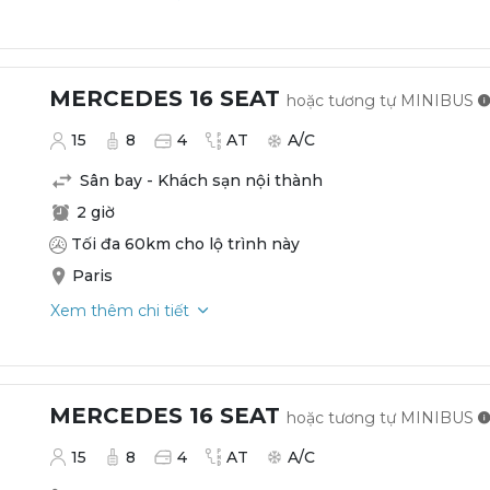
MERCEDES 16 SEAT
hoặc tương tự
MINIBUS
15
8
4
AT
A/C
Sân bay - Khách sạn nội thành
2 giờ
Tối đa 60km cho lộ trình này
Paris
Xem thêm chi tiết
MERCEDES 16 SEAT
hoặc tương tự
MINIBUS
15
8
4
AT
A/C