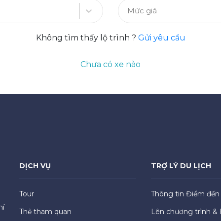
Mức giá
Không tìm thấy lộ trình ?
Gửi yêu cầu
Chưa có xe nào
DỊCH VỤ
TRỢ LÝ DU LỊCH
Tour
Thông tin Điểm đến
hí
Thẻ tham quan
Lên chương trình & 