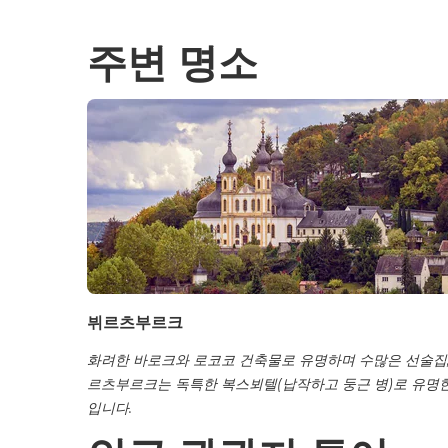
주변 명소
뷔르츠부르크
화려한 바로크와 로코코 건축물로 유명하며 수많은 선술집,
르츠부르크는 독특한 복스뵈텔(납작하고 둥근 병)로 유명
입니다.