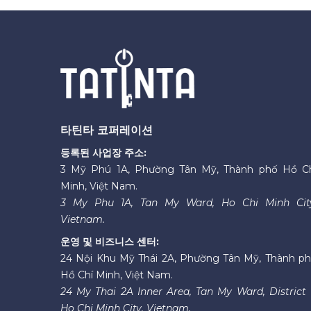
타틴타 코퍼레이션
등록된 사업장 주소:
3 Mỹ Phú 1A, Phường Tân Mỹ, Thành phố Hồ C
Minh, Việt Nam.
3 My Phu 1A, Tan My Ward, Ho Chi Minh Cit
Vietnam.
운영 및 비즈니스 센터:
24 Nội Khu Mỹ Thái 2A, Phường Tân Mỹ, Thành p
Hồ Chí Minh, Việt Nam.
24 My Thai 2A Inner Area, Tan My Ward, District 
Ho Chi Minh City, Vietnam.