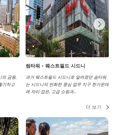
썸타워 - 웨스트필드 시드니
킹스크로
의 금융,
과거 웨스트필드 시드니로 알려졌던 솜타워
호주 시드
 활기차고
는 시드니의 번화한 중심 업무 지구 한가운데
킹스크로스
에 자리 잡은, 고급 쇼핑과...
있어 도시에
더 보기