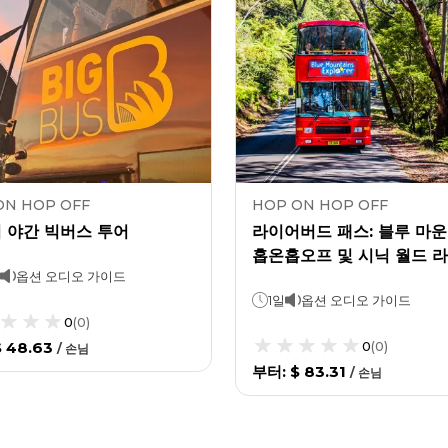
ON HOP OFF
HOP ON HOP OFF
 야간 빅버스 투어
라이어버드 패스: 블루 마
홉온홉오프 및 시닉 월드 
옵션 오디오 가이드
패스
1일
옵션 오디오 가이드
0
(
0
)
$ 48.63
0
(
0
)
/
손님
부터
:
$ 83.31
/
손님