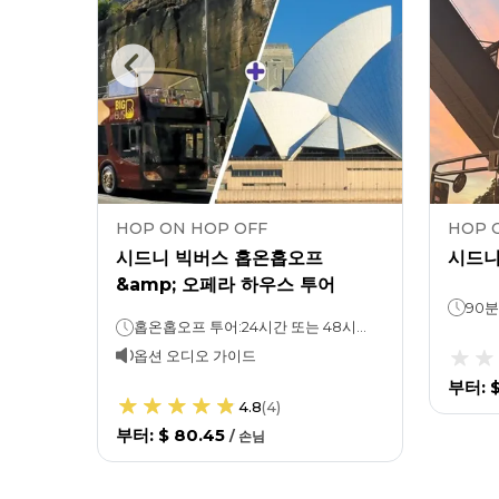
HOP ON HOP OFF
HOP 
틴 익스
시드니 빅버스 홉온홉오프
시드니
보
&amp; 오페라 하우스 투어
90분
빅 버스 시드니: 24시간 또는 48시간 (선택한 옵션에 따라)블루 마운틴 익스플로러: 1일
홉온홉오프 투어:24시간 또는 48시간시드니 오페라 하우스:1시간
옵션 오디오 가이드
부터
:
4.8
(
4
)
부터
:
$ 80.45
/
손님