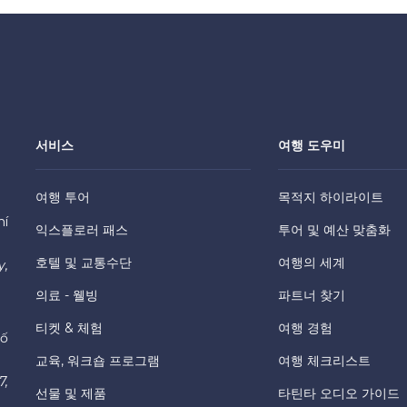
서비스
여행 도우미
여행 투어
목적지 하이라이트
hí
익스플로러 패스
투어 및 예산 맞춤화
호텔 및 교통수단
여행의 세계
y,
의료 - 웰빙
파트너 찾기
티켓 & 체험
여행 경험
hố
교육, 워크숍 프로그램
여행 체크리스트
7,
선물 및 제품
타틴타 오디오 가이드