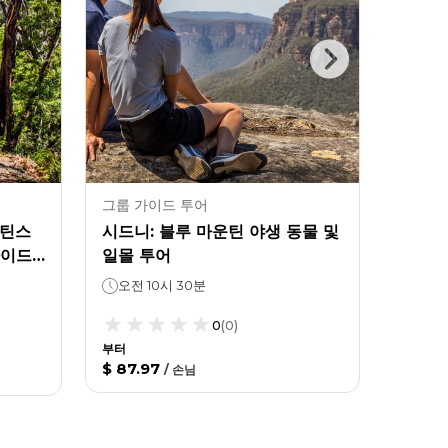
그룹 가이드 투어
HOP 
운틴스
시드니: 블루 마운틴 야생 동물 및
빅 버
라이드
일몰 투어
투어 (
즈)
오전 10시 30분
옵션
0
(
0
)
부터
$ 87.97
/
손님
부터
:
$