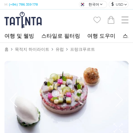
$
한국어
USD
M:
(+84) 786 359 178
여행 및 웰빙
스타일로 필터링
여행 도우미
스포
홈
목적지 하이라이트
유럽
프랑크푸르트