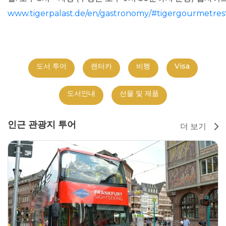
www.tigerpalast.de/en/gastronomy/#
tigergourmetres
도서 투어
렌터카
비행
Visa
도서안내
선물 및 제품
인근 관광지 투어
더 보기