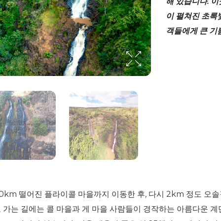
해 있습니다. 이
이 펼쳐진 초록
객들에게 큰 기
0km 떨어진 플라이콜 마을까지 이동한 후, 다시 2km 정도 오
 가는 길에는 콜 마을과 게 마을 사람들이 경작하는 아름다운 계단