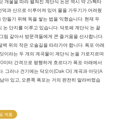
딧 개울을 따라 펼쳐진 계단식 논은 역시 약 25헥타
은 언덕과 산으로 이루어져 있어 물을 가두기가 어려웠
 만들기 위해 둑을 쌓는 법을 익혔습니다. 현재 두
 논 단지를 이루고 있습니다. 닥토페 계단식 논 끝
 그림 같아서 방문객들에게 큰 즐거움을 선사합니다.
절벽 위의 작은 오솔길을 따라가야 합니다. 폭포 아래
아딧이라는 두 개의 계곡물이 계단식 논을 가로지르며
 20미터 간격으로 평행하게 흐르다가 폭포 아래에서
러나 건기에는 닥오이(Dak Oi) 계곡과 아딧(A
 남아 있고, 오른쪽 폭포는 거의 완전히 말라버렸습
및 제품