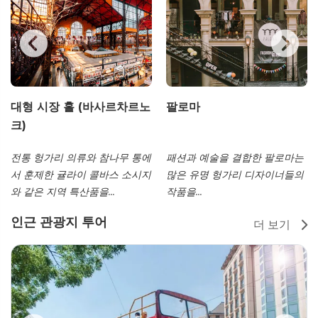
대형 시장 홀 (바사르차르노
팔로마
크)
전통 헝가리 의류와 참나무 통에
패션과 예술을 결합한 팔로마는
서 훈제한 귤라이 콜바스 소시지
많은 유명 헝가리 디자이너들의
와 같은 지역 특산품을...
작품을...
인근 관광지 투어
더 보기