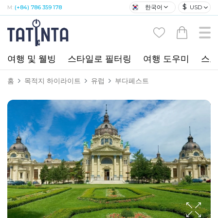
$
한국어
USD
M:
(+84) 786 359 178
여행 및 웰빙
스타일로 필터링
여행 도우미
스포
홈
목적지 하이라이트
유럽
부다페스트