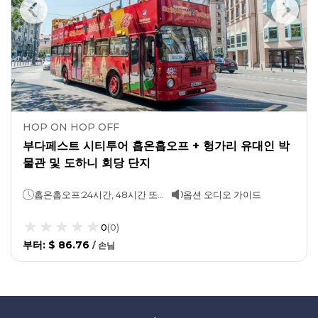
HOP ON HOP OFF
부다페스트 시티투어 홉온홉오프 + 헝가리 유대인 박
물관 및 도하니 회당 단지
홉온홉오프:24시간, 48시간 또는 72시간(선택한 옵션에 따라);90분 1회 순환도보 투어: 1시간관광 명소 입장권:원하는 만큼 이용 가능
옵션 오디오 가이드
0
(
0
)
부터
:
$ 86.76
/
손님