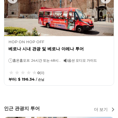
HOP ON HOP OFF
베로나 시내 관광 및 베로나 아레나 투어
홉온홉오프: 24시간 또는 48시간 (선택 가능)베로나 아레나 투어: 30분
옵션 오디오 가이드
0
(
0
)
부터
:
$ 196.34
/
손님
인근 관광지 투어
더 보기