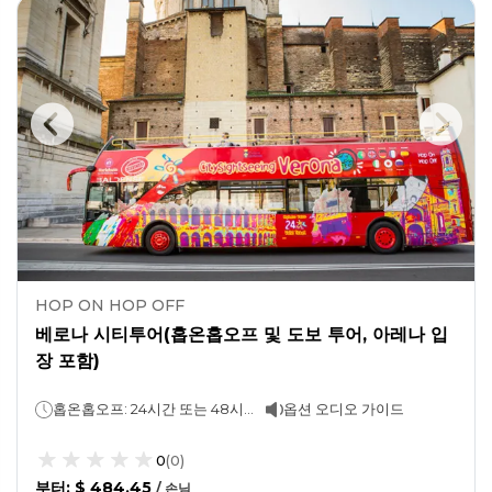
HOP ON HOP OFF
베로나 시티투어(홉온홉오프 및 도보 투어, 아레나 입
장 포함)
홉온홉오프: 24시간 또는 48시간 (선택 가능)도보 투어 및 경기장 입장: 2.5시간
옵션 오디오 가이드
0
(
0
)
부터
:
$ 484.45
/
손님