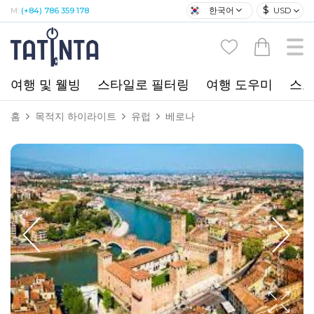
$
한국어
USD
M:
(+84) 786 359 178
여행 및 웰빙
스타일로 필터링
여행 도우미
스포
홈
목적지 하이라이트
유럽
베로나