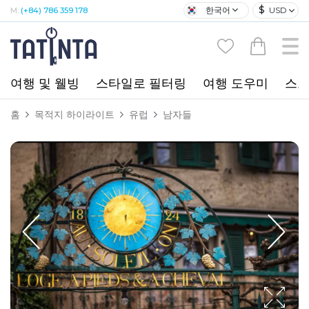
$
한국어
USD
M:
(+84) 786 359 178
여행 및 웰빙
스타일로 필터링
여행 도우미
스포
홈
목적지 하이라이트
유럽
남자들