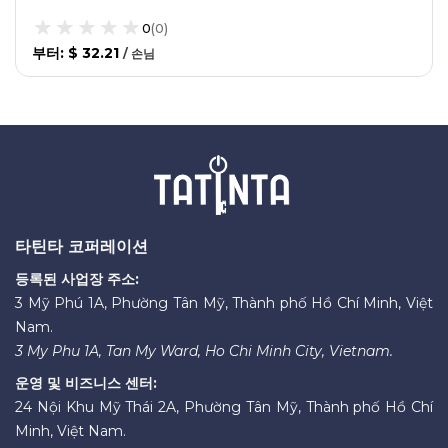
0
(
0
)
부터
:
$ 32.21
/
손님
타틴타 코퍼레이션
등록된 사업장 주소:
3 Mỹ Phú 1A, Phường Tân Mỹ, Thành phố Hồ Chí Minh, Việt
Nam.
3 My Phu 1A, Tan My Ward, Ho Chi Minh City, Vietnam.
운영 및 비즈니스 센터:
24 Nội Khu Mỹ Thái 2A, Phường Tân Mỹ, Thành phố Hồ Chí
Minh, Việt Nam.