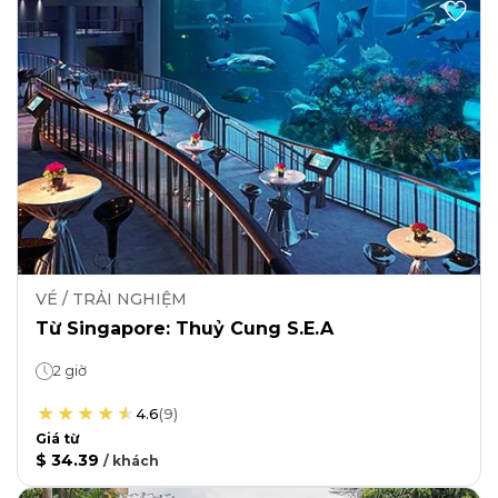
VÉ / TRẢI NGHIỆM
Từ Singapore: Thuỷ Cung S.E.A
2 giờ
4.6
(
9
)
Giá từ
$ 34.39
/
khách