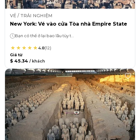
VÉ / TRẢI NGHIỆM
New York: Vé vào cửa Tòa nhà Empire State
Bạn có thể ở lại bao lâu tùy thích!
4.8
(
12
)
Giá từ
$ 45.34
/
khách