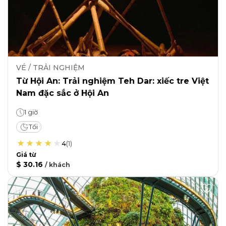
VÉ / TRẢI NGHIỆM
Từ Hội An: Trải nghiệm Teh Dar: xiếc tre Việt
Nam đặc sắc ở Hội An
1 giờ
Tối
4
(
1
)
Giá từ
$ 30.16
/
khách