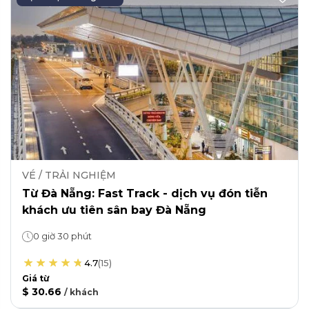
VÉ / TRẢI NGHIỆM
Từ Đà Nẵng: Fast Track - dịch vụ đón tiễn
khách ưu tiên sân bay Đà Nẵng
0 giờ 30 phút
4.7
(
15
)
Giá từ
$ 30.66
/
khách