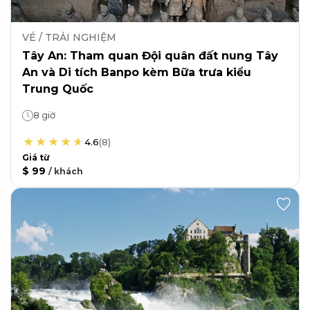
VÉ / TRẢI NGHIỆM
Tây An: Tham quan Đội quân đất nung Tây
An và Di tích Banpo kèm Bữa trưa kiểu
Trung Quốc
8 giờ
4.6
(
8
)
Giá từ
$ 99
/
khách