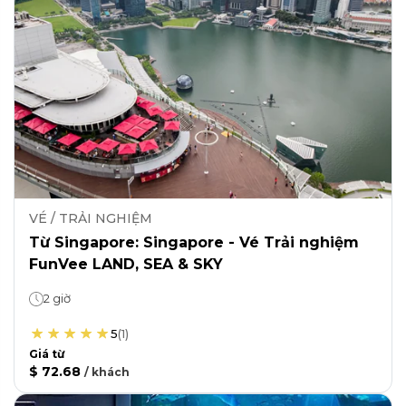
VÉ / TRẢI NGHIỆM
Từ Singapore: Singapore - Vé Trải nghiệm
FunVee LAND, SEA & SKY
2 giờ
5
(
1
)
Giá từ
$ 72.68
/
khách