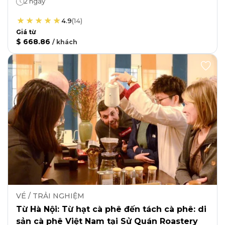
2 ngày
4.9
(
14
)
Giá từ
$ 668.86
/
khách
VÉ / TRẢI NGHIỆM
Từ Hà Nội: Từ hạt cà phê đến tách cà phê: di
sản cà phê Việt Nam tại Sử Quán Roastery