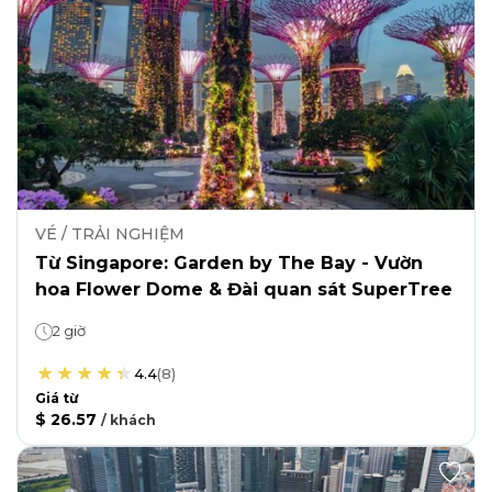
VÉ / TRẢI NGHIỆM
Từ Singapore: Garden by The Bay - Vườn
hoa Flower Dome & Đài quan sát SuperTree
2 giờ
4.4
(
8
)
Giá từ
$ 26.57
/
khách