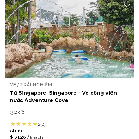
VÉ / TRẢI NGHIỆM
Từ Singapore: Singapore - Vé công viên
nước Adventure Cove
2 giờ
5
(
2
)
Giá từ
$ 31.26
/
khách