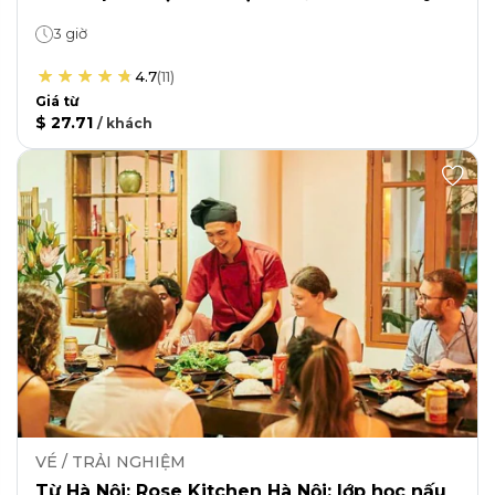
3 giờ
4.7
(
11
)
Giá từ
$ 27.71
/
khách
VÉ / TRẢI NGHIỆM
Từ Hà Nội: Rose Kitchen Hà Nội: lớp học nấu