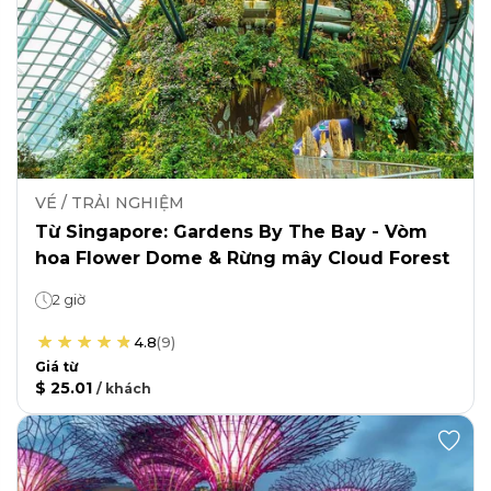
VÉ / TRẢI NGHIỆM
Từ Singapore: Gardens By The Bay - Vòm
hoa Flower Dome & Rừng mây Cloud Forest
2 giờ
4.8
(
9
)
Giá từ
$ 25.01
/
khách