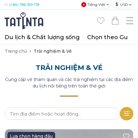
$
Tiếng Việt
USD
M:
(+84) 786 359 178
Du lịch & Chất lượng sống
Chọn theo Gu
T
Trang chủ
Trải nghiệm & Vé
TRẢI NGHIỆM & VÉ
Cung cấp vé tham quan và các trải nghiệm tại các địa điểm
du lịch nổi tiếng trên toàn thế giới
Lựa chọn hàng đầu