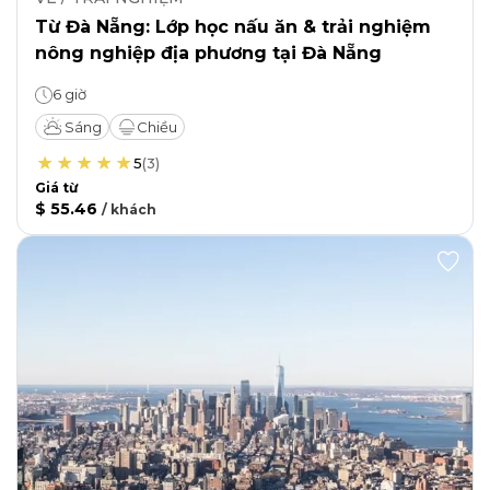
Từ Đà Nẵng: Lớp học nấu ăn & trải nghiệm
nông nghiệp địa phương tại Đà Nẵng
6 giờ
Sáng
Chiều
5
(
3
)
Giá từ
$ 55.46
/
khách