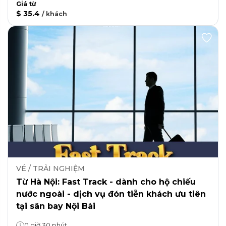
Giá từ
$ 35.4
/
khách
VÉ / TRẢI NGHIỆM
Từ Hà Nội: Fast Track - dành cho hộ chiếu
nước ngoài - dịch vụ đón tiễn khách ưu tiên
tại sân bay Nội Bài
0 giờ 30 phút