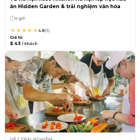
ăn Hidden Garden & trải nghiệm văn hóa
4 giờ
4.8
(
5
)
Giá từ
$ 43
/
khách
VÉ / TRẢI NGHIỆM