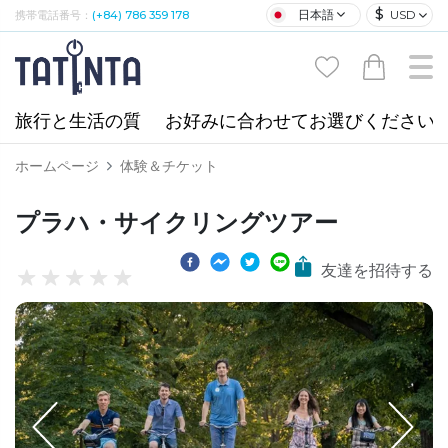
$
日本語
USD
携帯電話番号：
(+84) 786 359 178
旅行と生活の質
お好みに合わせてお選びください
ホームページ
体験＆チケット
プラハ・サイクリングツアー
友達を招待する