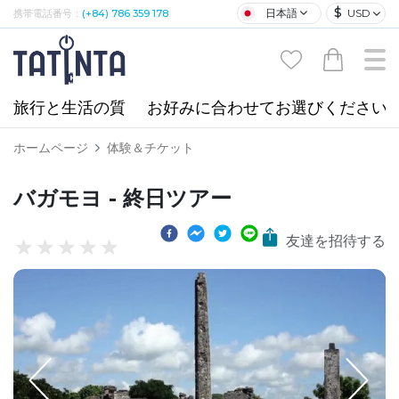
$
日本語
USD
携帯電話番号：
(+84) 786 359 178
旅行と生活の質
お好みに合わせてお選びください
ホームページ
体験＆チケット
バガモヨ - 終日ツアー
友達を招待する