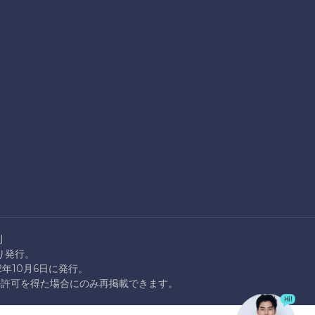
則
より発行。
22年10月6日に発行。
rationの許可を得た場合にのみ再掲載できます。