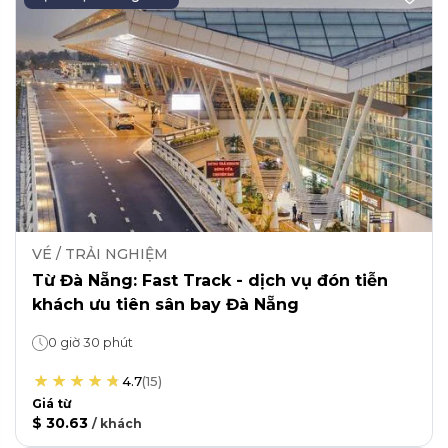
VÉ / TRẢI NGHIỆM
Từ Đà Nẵng: Fast Track - dịch vụ đón tiễn
khách ưu tiên sân bay Đà Nẵng
0 giờ 30 phút
4.7
(
15
)
Giá từ
$ 30.63
/
khách