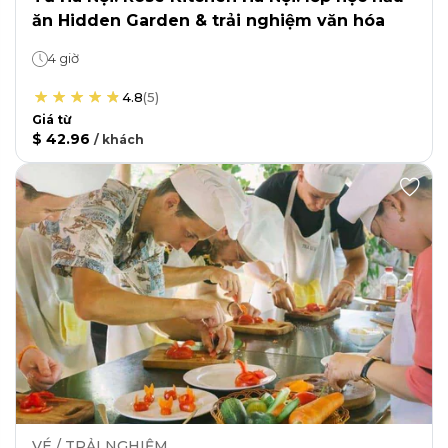
ăn Hidden Garden & trải nghiệm văn hóa
4 giờ
4.8
(
5
)
Giá từ
$ 42.96
/
khách
VÉ / TRẢI NGHIỆM