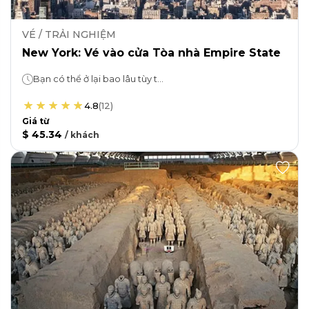
VÉ / TRẢI NGHIỆM
New York: Vé vào cửa Tòa nhà Empire State
Bạn có thể ở lại bao lâu tùy thích!
4.8
(
12
)
Giá từ
$ 45.34
/
khách