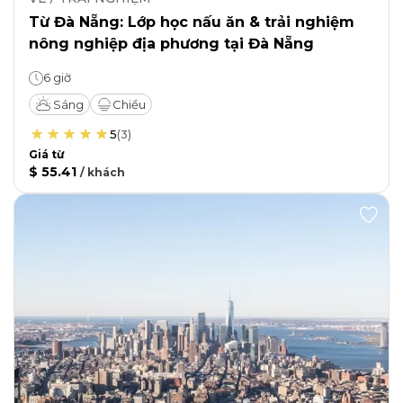
Từ Đà Nẵng: Lớp học nấu ăn & trải nghiệm
nông nghiệp địa phương tại Đà Nẵng
6 giờ
Sáng
Chiều
5
(
3
)
Giá từ
$ 55.41
/
khách