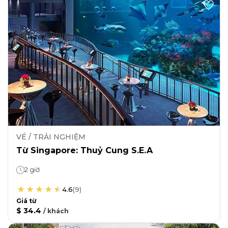
VÉ / TRẢI NGHIỆM
Từ Singapore: Thuỷ Cung S.E.A
2 giờ
4.6
(
9
)
Giá từ
$ 34.4
/
khách