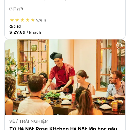
3 giờ
4.7
(
11
)
Giá từ
$ 27.69
/
khách
VÉ / TRẢI NGHIỆM
Từ Hà Nội: Rose Kitchen Hà Nội: lớp học nấu