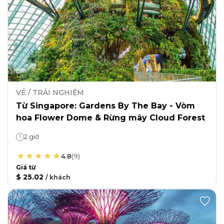
VÉ / TRẢI NGHIỆM
Từ Singapore: Gardens By The Bay - Vòm
hoa Flower Dome & Rừng mây Cloud Forest
2 giờ
4.8
(
9
)
Giá từ
$ 25.02
/
khách