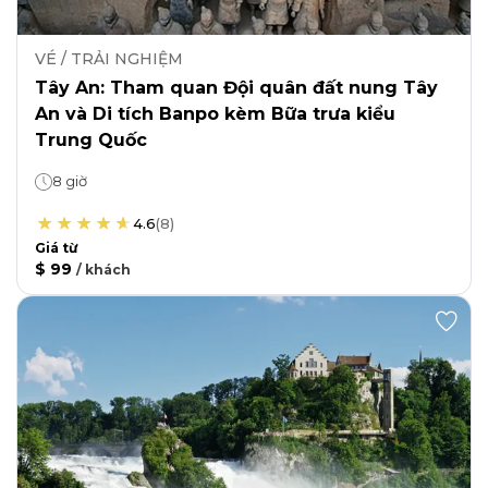
VÉ / TRẢI NGHIỆM
Tây An: Tham quan Đội quân đất nung Tây
An và Di tích Banpo kèm Bữa trưa kiểu
Trung Quốc
8 giờ
4.6
(
8
)
Giá từ
$ 99
/
khách