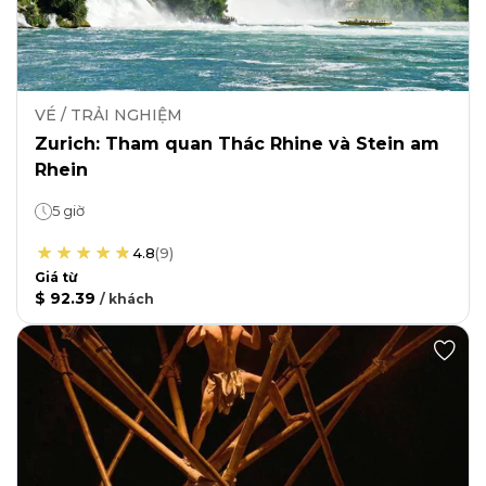
VÉ / TRẢI NGHIỆM
Zurich: Tham quan Thác Rhine và Stein am
Rhein
5 giờ
4.8
(
9
)
Giá từ
$ 92.39
/
khách