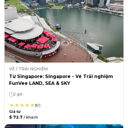
VÉ / TRẢI NGHIỆM
Từ Singapore: Singapore - Vé Trải nghiệm
FunVee LAND, SEA & SKY
2 giờ
5
(
1
)
Giá từ
$ 72.7
/
khách