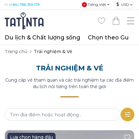
$
Tiếng Việt
USD
M:
(+84) 786 359 178
Du lịch & Chất lượng sống
Chọn theo Gu
T
Trang chủ
Trải nghiệm & Vé
TRẢI NGHIỆM & VÉ
Cung cấp vé tham quan và các trải nghiệm tại các địa điểm
du lịch nổi tiếng trên toàn thế giới
Lựa chọn hàng đầu