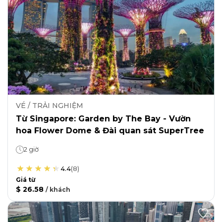
VÉ / TRẢI NGHIỆM
Từ Singapore: Garden by The Bay - Vườn
hoa Flower Dome & Đài quan sát SuperTree
2 giờ
4.4
(
8
)
Giá từ
$ 26.58
/
khách