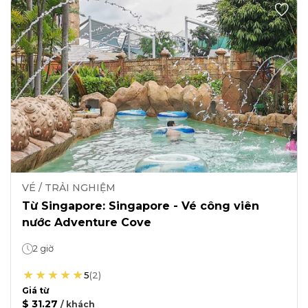
VÉ / TRẢI NGHIỆM
Từ Singapore: Singapore - Vé công viên
nước Adventure Cove
2 giờ
5
(
2
)
Giá từ
$ 31.27
/
khách