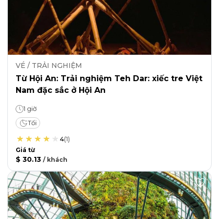
VÉ / TRẢI NGHIỆM
Từ Hội An: Trải nghiệm Teh Dar: xiếc tre Việt
Nam đặc sắc ở Hội An
1 giờ
Tối
4
(
1
)
Giá từ
$ 30.13
/
khách