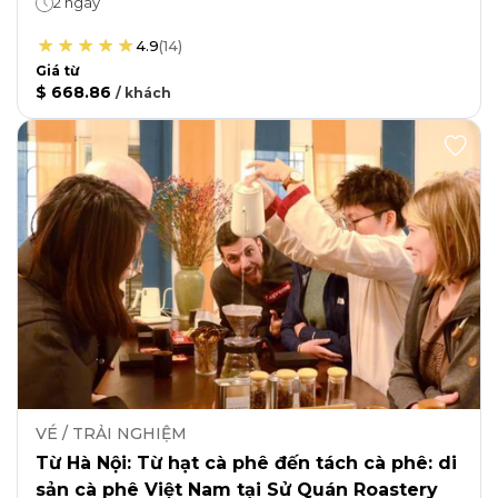
2 ngày
4.9
(
14
)
Giá từ
$ 668.86
/
khách
VÉ / TRẢI NGHIỆM
Từ Hà Nội: Từ hạt cà phê đến tách cà phê: di
sản cà phê Việt Nam tại Sử Quán Roastery