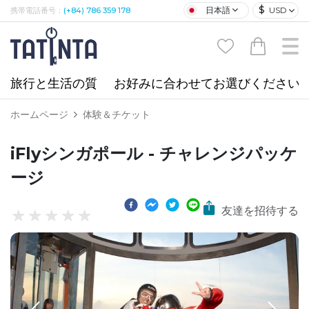
$
日本語
USD
携帯電話番号：
(+84) 786 359 178
旅行と生活の質
お好みに合わせてお選びください
ホームページ
体験＆チケット
iFlyシンガポール - チャレンジパッケ
ージ
友達を招待する