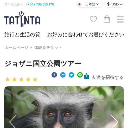
$
日本語
USD
携帯電話番号：
(+84) 786 359 178
旅行と生活の質
お好みに合わせてお選びください
ホームページ
体験＆チケット
ジョザニ国立公園ツアー
友達を招待する