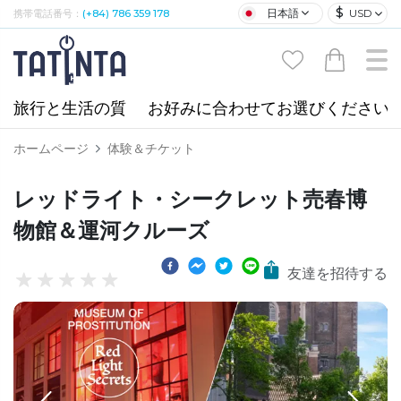
$
日本語
USD
携帯電話番号：
(+84) 786 359 178
旅行と生活の質
お好みに合わせてお選びください
ホームページ
体験＆チケット
レッドライト・シークレット売春博
物館＆運河クルーズ
友達を招待する