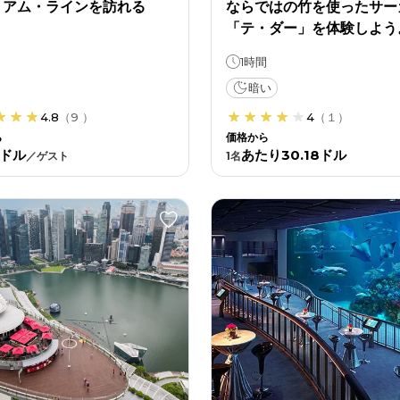
・アム・ラインを訪れる
ならではの竹を使ったサー
「テ・ダー」を体験しよう
1時間
暗い
4.8
（
9
）
4
（
１
）
ら
価格から
9ドル
あたり30.18ドル
／
ゲスト
1
名