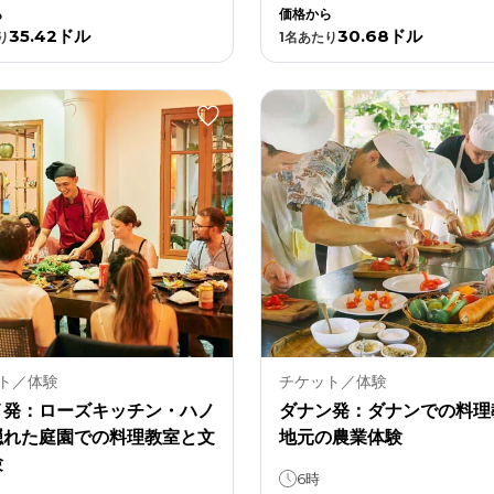
ら
価格から
35.42ドル
30.68ドル
り
1
名あたり
ト／体験
チケット／体験
イ発：ローズキッチン・ハノ
ダナン発：ダナンでの料理
隠れた庭園での料理教室と文
地元の農業体験
験
6時