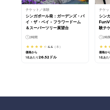
チケット／体験
チケッ
シンガポール発：ガーデンズ・バ
シンガ
イ・ザ・ベイ - フラワードーム
FunV
＆スーパーツリー展望台
験チ
2時間
2時
4.4
（
８
）
価格から
価格か
26.52ドル
1
名あたり
1
名あた