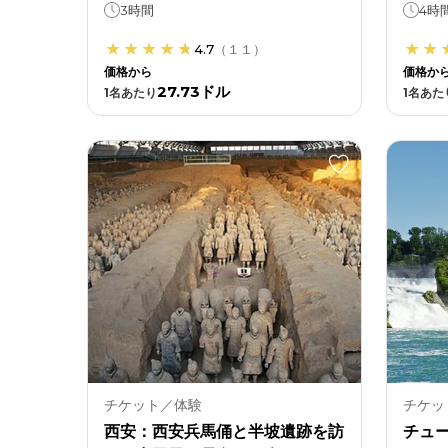
3時間
4時
4.7
（
１１
）
価格から
価格か
27.73ドル
1
名あたり
1
名あた
チケット／体験
チケッ
西安：西安兵馬俑と半坡遺跡を訪
チュ