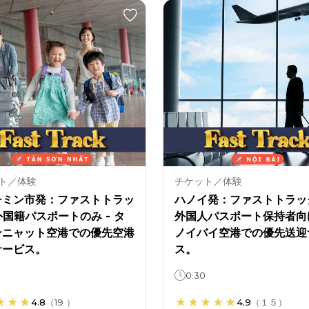
ト／体験
チケット／体験
チミン市発：ファストトラッ
ハノイ発：ファストトラック
 外国籍パスポートのみ - タ
外国人パスポート保持者向け
ンニャット空港での優先空港
ノイバイ空港での優先送迎
サービス。
ス。
0:30
4.8
（
19
）
4.9
（
１５
）