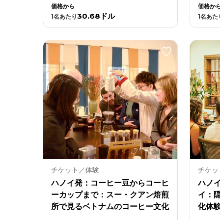
価格から
価格か
30.68ドル
1
名あたり
1
名あた
チケット／体験
チケッ
ハノイ発：コーヒー豆からコーヒ
ハノ
ーカップまで：スー・クアン焙煎
イ：
所で見るベトナムのコーヒー文化
化体