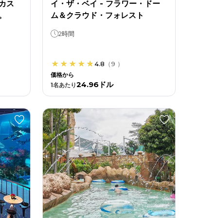
カス
イ・ザ・ベイ - フラワー・ドー
。
ム＆クラウド・フォレスト
2時間
4.8
（
9
）
価格から
24.96ドル
1
名あたり