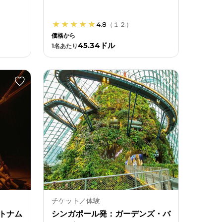
4.8
（
１２
）
価格から
45.34ドル
1
名あたり
チケット／体験
トナム
シンガポール発：ガーデンズ・バ