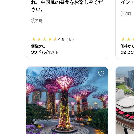
れ、中国風の昼食をお楽しみくだ
イン
さい。
5時
8時
4.6
（
８
）
価格から
価格か
99ドル
92.3
/
ゲスト