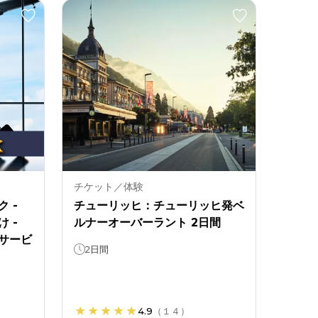
チケット／体験
 -
チューリッヒ：チューリッヒ発ベ
 -
ルナーオーバーラント 2日間
サービ
2日間
4.9
（
１４
）