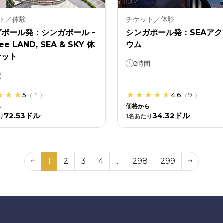
ト／体験
チケット／体験
ポール発：シンガポール -
シンガポール発：SEAアク
ee LAND, SEA & SKY 体
ウム
ケット
2時間
間
5
（
１
）
4.6
（
9
）
ら
価格から
72.53ドル
34.32ドル
り
1
名あたり
1
2
3
4
...
298
299