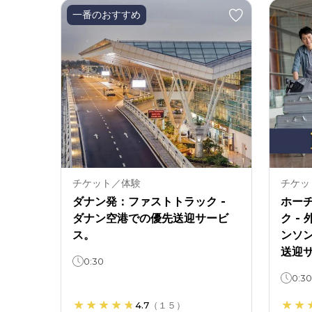
一番のおすすめ
チケット／体験
チケッ
ダナン発：ファストトラック -
ホー
ダナン空港での優先送迎サービ
ク -
ス。
ンソ
送迎
0:30
0:30
4.7
（
１５
）