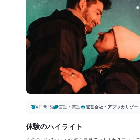
4日間3泊
言語
：
英語
運営会社
：
アプッカリゾー
体験のハイライト
次のロマンチックな休暇を夢見ていますか？ロマン