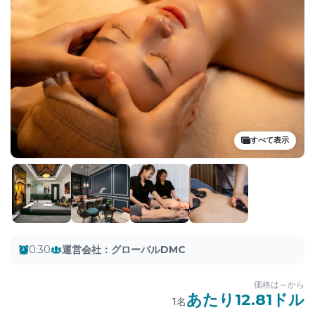
すべて表示
0:30
運営会社
：
グローバルDMC
価格は～から
あたり12.81ドル
1
名