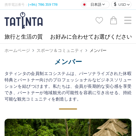
$
日本語
USD
携帯電話番号：
(+84) 786 359 178
旅行と生活の質
お好みに合わせてお選びください
ホームページ
スポーツ＆コミュニティ
メンバー
メンバー
タティンタの会員制エコシステムは、パーソナライズされた休暇
特典とパートナー向けのプロフェッショナルなビジネスソリュー
ションを結びつけます。私たちは、会員が長期的な安心感を享受
でき、パートナーが地域観光の可能性を容易に引き出せる、持続
可能な観光コミュニティを創造します。