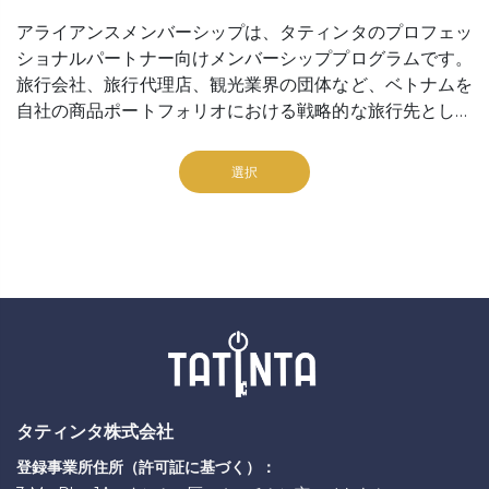
アライアンスメンバーシップは、タティンタのプロフェッ
ショナルパートナー向けメンバーシッププログラムです。
旅行会社、旅行代理店、観光業界の団体など、ベトナムを
自社の商品ポートフォリオにおける戦略的な旅行先として
位置づけたいと考えている企業や団体を対象としていま
す。このプログラムでは、タティンタのプラットフォー
選択
ム、パートナー向け価格設定メカニズム、厳選された商品
ネットワークへのアクセスを提供するとともに、現地視察
旅行（FAMトリップ）を通じて旅行先を直接体験する機
会も提供します。商品へのアクセスと現地での体験を組み
合わせることで、アライアンスメンバーシップはパートナ
ーの販売信頼性の向上、コンバージョン率の改善、そして
タティンタのエコシステム内での事業拡大を支援します。
タティンタ株式会社
登録事業所住所（許可証に基づく）：