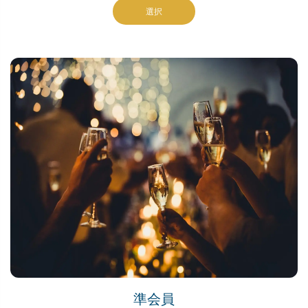
配、旅行サポート、厳選された体験を一つのメンバーシッ
選択
プに統合しています。複数のサービス提供者と個別にやり
取りする代わりに、メンバーは統一された連携システムを
利用することで、ベトナムでの生活、リラックス、リフレ
ッシュ、そして探検をより便利で安心なものにすることが
できます。ウルトラプレステージメンバーシップは、各メ
ンバーに質の高いサービス、プライバシー、そしてパーソ
ナライズされた体験を提供するため、人数を限定していま
す。
準会員