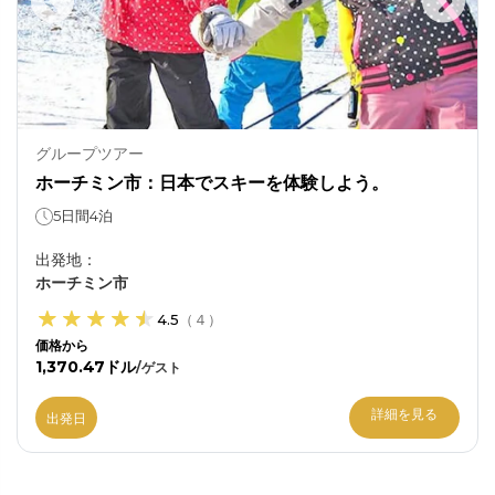
グループツアー
ホーチミン市：日本でスキーを体験しよう。
5日間4泊
出発地
：
ホーチミン市
4.5
（
４
）
価格から
1,370.47ドル
/
ゲスト
詳細を見る
出発日