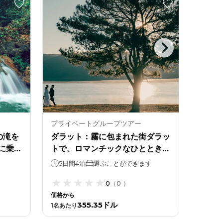
プライベートグループツアー
プライ
の滝を
ダラット：霧に包まれた街ダラッ
ダラッ
に乗る
トで、ロマンチックなひとときを
と、ダ
過ごし、自然との繋がりを感じて
体験。
5日間4泊
選ぶことができます
4日
ください。
0
（
0
）
価格から
価格から
355.35ドル
248.
1
名あたり