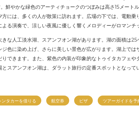
す。鮮やかな緑色のアーティチョークのつぼみは高さ15メート
夕方には、多くの人が散策に訪れます。広場の下では、電動乗
による演奏で、涼しい夜風に優しく響くメロディーがロマンチ
大きな人工淡水湖、スアンフオン湖があります。湖の面積は25
ジ色に染め上げ、さらに美しい景色が広がります。湖上ではサ
んだりできます。また、紫色の内装が印象的なトゥイタカフェ
場とスアンフオン湖は、ダラット旅行の定番スポットとなって
レンタカーを借りる
航空券
ビザ
ツアーガイドを予