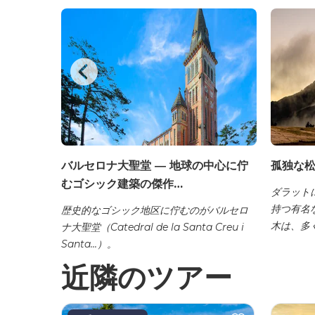
ーチ
バルセロナ大聖堂 ― 地球の中心に佇
孤独な
むゴシック建築の傑作…
ンサン教
ダラット
知られ
持つ有名
歴史的なゴシック地区に佇むのがバルセロ
想的な場所
木は、多
ナ大聖堂（Catedral de la Santa Creu i
れてきた
Santa...）。
近隣のツアー