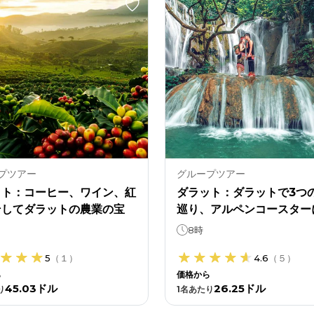
プツアー
グループツアー
ット：コーヒー、ワイン、紅
ダラット：ダラットで3つ
そしてダラットの農業の宝
巡り、アルペンコースター
ツアー。
8時
5
（
１
）
4.6
（
５
）
ら
価格から
45.03ドル
26.25ドル
り
1
名あたり