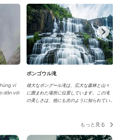
ポンゴウル滝
ダラット
 hùng vĩ
雄大なポングール滝は、広大な森林と山々
ラムドン省
p dẫn với
に囲まれた場所に位置しています。この滝
メートル
の美しさは、他にも次のように知られてい
る。
ます。
もっと見る