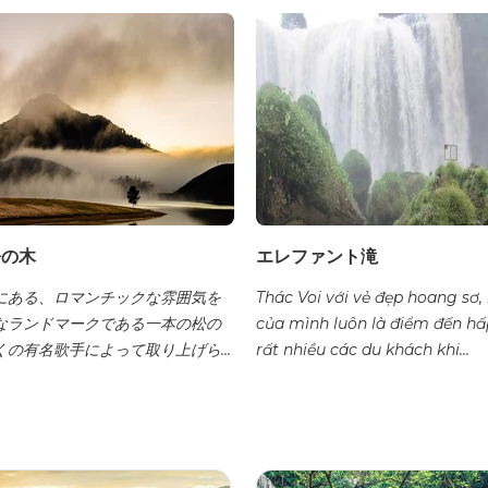
松の木
エレファント滝
にある、ロマンチックな雰囲気を
Thác Voi với vẻ đẹp hoang sơ,
なランドマークである一本の松の
của mình luôn là điểm đến hấ
くの有名歌手によって取り上げら
rất nhiều các du khách khi...
…。