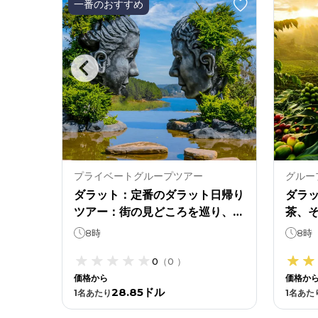
一番のおすすめ
プライベートグループツアー
グルー
の森の
ダラット：定番のダラット日帰り
ダラ
ような
ツアー：街の見どころを巡り、自
茶、
然を満喫しましょう。
す
8時
8時
0
（
0
）
価格から
価格か
28.85ドル
1
名あたり
1
名あた