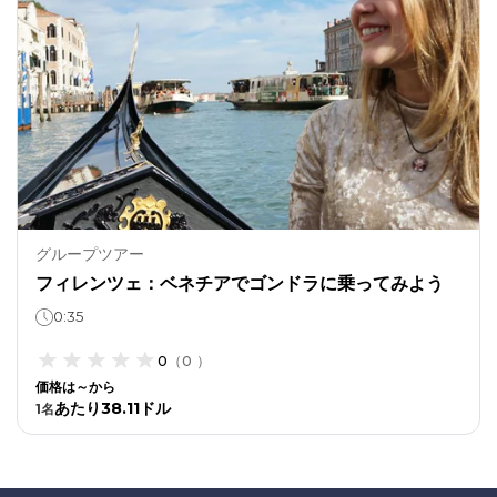
グループツアー
フィレンツェ：ベネチアでゴンドラに乗ってみよう
0:35
0
（
0
）
価格は～から
あたり38.11ドル
1
名