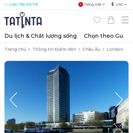
$
Tiếng Việt
USD
M:
(+84) 786 359 178
Du lịch & Chất lượng sống
Chọn theo Gu
T
Trang chủ
Thông tin Điểm đến
Châu Âu
London